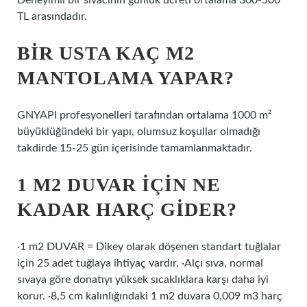
Deneyimli bir sıvacının günlük ücreti ortalama 300-500
TL arasındadır.
BIR USTA KAÇ M2
MANTOLAMA YAPAR?
GNYAPI profesyonelleri tarafından ortalama 1000 m²
büyüklüğündeki bir yapı, olumsuz koşullar olmadığı
takdirde 15-25 gün içerisinde tamamlanmaktadır.
1 M2 DUVAR IÇIN NE
KADAR HARÇ GIDER?
·1 m2 DUVAR = Dikey olarak döşenen standart tuğlalar
için 25 adet tuğlaya ihtiyaç vardır. ·Alçı sıva, normal
sıvaya göre donatıyı yüksek sıcaklıklara karşı daha iyi
korur. ·8,5 cm kalınlığındaki 1 m2 duvara 0,009 m3 harç