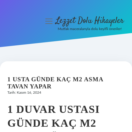
Lezzet Dolu Hikayeler
menüyü
aç
Mutfak maceralarıyla dolu keyifli öneriler!
Anasayfa
Gizlilik Politikası
Yasal Uyarı
1 USTA GÜNDE KAÇ M2 ASMA
Hakkımızda
TAVAN YAPAR
Tarih: Kasım 16, 2024
1 DUVAR USTASI
GÜNDE KAÇ M2