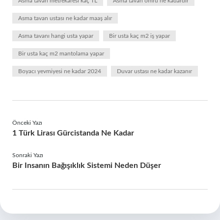
Asma tavan metrekaresi kaç TL
Asma tavan ömrü ne kadardır
Asma tavan ustası ne kadar maaş alır
Asma tavanı hangi usta yapar
Bir usta kaç m2 iş yapar
Bir usta kaç m2 mantolama yapar
Boyacı yevmiyesi ne kadar 2024
Duvar ustası ne kadar kazanır
Önceki Yazı
1 Türk Lirası Gürcistanda Ne Kadar
Sonraki Yazı
Bir Insanın Bağışıklık Sistemi Neden Düşer