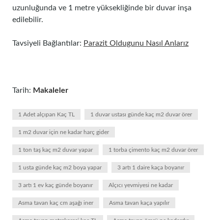
uzunluğunda ve 1 metre yüksekliğinde bir duvar inşa
edilebilir.
Tavsiyeli Bağlantılar:
Parazit Oldugunu Nasıl Anlarız
Tarih:
Makaleler
1 Adet alçıpan Kaç TL
1 duvar ustası günde kaç m2 duvar örer
1 m2 duvar için ne kadar harç gider
1 ton taş kaç m2 duvar yapar
1 torba çimento kaç m2 duvar örer
1 usta günde kaç m2 boya yapar
3 artı 1 daire kaça boyanır
3 artı 1 ev kaç günde boyanır
Alçıcı yevmiyesi ne kadar
Asma tavan kaç cm aşağı iner
Asma tavan kaça yapılır