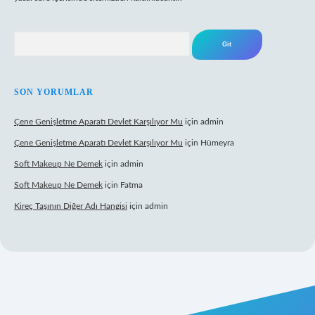
Arama
SON YORUMLAR
Çene Genişletme Aparatı Devlet Karşılıyor Mu
için
admin
Çene Genişletme Aparatı Devlet Karşılıyor Mu
için
Hümeyra
Soft Makeup Ne Demek
için
admin
Soft Makeup Ne Demek
için
Fatma
Kireç Taşının Diğer Adı Hangisi
için
admin
 giriş