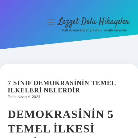
Lezzet Dolu Hikayeler
menüyü
aç
Mutfak maceralarıyla dolu keyifli öneriler!
Anasayfa
Gizlilik Politikası
Yasal Uyarı
7 SINIF DEMOKRASININ TEMEL
Hakkımızda
ILKELERI NELERDIR
Tarih: Nisan 4, 2025
DEMOKRASININ 5
TEMEL ILKESI