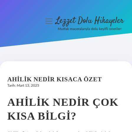
Lezzet Dolu Hikayeler
menüyü
aç
Mutfak maceralarıyla dolu keyifli öneriler!
Anasayfa
Gizlilik Politikası
Yasal Uyarı
AHILIK NEDIR KISACA ÖZET
Hakkımızda
Tarih: Mart 13, 2025
AHILIK NEDIR ÇOK
KISA BILGI?