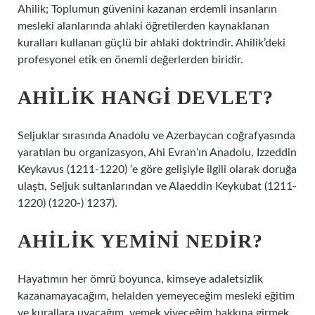
Ahilik; Toplumun güvenini kazanan erdemli insanların
mesleki alanlarında ahlaki öğretilerden kaynaklanan
kuralları kullanan güçlü bir ahlaki doktrindir. Ahilik’deki
profesyonel etik en önemli değerlerden biridir.
AHILIK HANGI DEVLET?
Seljuklar sırasında Anadolu ve Azerbaycan coğrafyasında
yaratılan bu organizasyon, Ahi Evran’ın Anadolu, Izzeddin
Keykavus (1211-1220) ‘e göre gelişiyle ilgili olarak doruğa
ulaştı, Seljuk sultanlarından ve Alaeddin Keykubat (1211-
1220) (1220-) 1237).
AHILIK YEMINI NEDIR?
Hayatımın her ömrü boyunca, kimseye adaletsizlik
kazanamayacağım, helalden yemeyeceğim mesleki eğitim
ve kurallara uyacağım, yemek yiyeceğim hakkına girmek