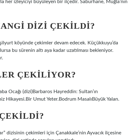
la her izleyiciyi büyüleyen bir ilçedir. Saburhane, Muğla’nın
ANGI DIZI ÇEKILDI?
Yeşilyurt köyünde çekimler devam edecek. Küçükkuyu’da
olursa bu sürenin altı aya kadar uzatılması bekleniyor.
r.
LER ÇEKILIYOR?
Baba Ocağı (dizi)Barbaros Hayreddin: Sultan’ın
eniz Hikayesi.Bir Umut Yeter.Bodrum MasalıBüyük Yalan.
ÇEKILDI?
” dizisinin çekimleri için Çanakkale’nin Ayvacık ilçesine