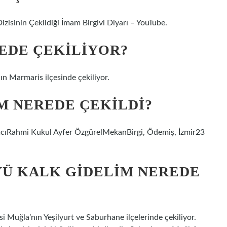
Dizisinin Çekildiği İmam Birgivi Diyarı – YouTube.
REDE ÇEKILIYOR?
n Marmaris ilçesinde çekiliyor.
M NEREDE ÇEKILDI?
cıRahmi Kukul Ayfer ÖzgürelMekanBirgi, Ödemiş, İzmir23
YÜ KALK GIDELIM NEREDE
i Muğla’nın Yeşilyurt ve Saburhane ilçelerinde çekiliyor.