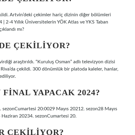
ldi. Artvin’deki çekimler hariç dizinin diğer bölümleri
24 | 2-4 Yıllık Üniversitelerin YÖK Atlas ve YKS Taban
çıklandı mı?
DE ÇEKILIYOR?
rdiği araştırıldı. “Kuruluş Osman” adlı televizyon dizisi
 Riva’da çekildi. 300 dönümlük bir platoda kaleler, hanlar,
diliyor.
FINAL YAPACAK 2024?
i1. sezonCumartesi 20:0029 Mayıs 20212. sezon28 Mayıs
 Haziran 20234. sezonCumartesi 20.
R ÇEKILIYOR?