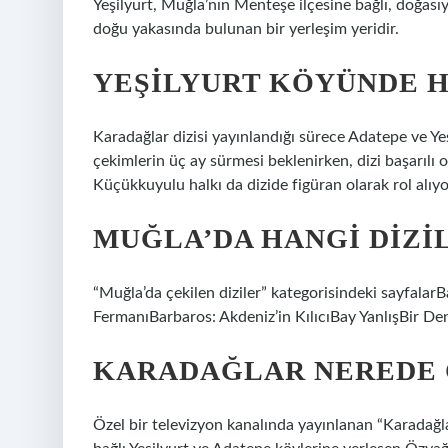
Yeşilyurt, Muğla’nın Menteşe ilçesine bağlı, doğasıy
doğu yakasında bulunan bir yerleşim yeridir.
YEŞILYURT KÖYÜNDE H
Karadağlar dizisi yayınlandığı sürece Adatepe ve 
çekimlerin üç ay sürmesi beklenirken, dizi başarılı 
Küçükkuyulu halkı da dizide figüran olarak rol alıyo
MUĞLA’DA HANGI DIZI
“Muğla’da çekilen diziler” kategorisindeki sayfalar
FermanıBarbaros: Akdeniz’in KılıcıBay YanlışBir D
KARADAĞLAR NEREDE 
Özel bir televizyon kanalında yayınlanan “Karadağlar