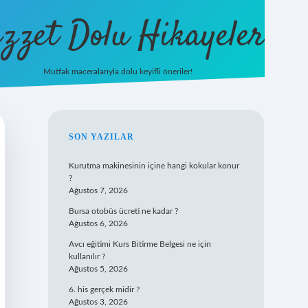
zzet Dolu Hikayeler
Mutfak maceralarıyla dolu keyifli öneriler!
betci giri
SIDEBAR
SON YAZILAR
Kurutma makinesinin içine hangi kokular konur
?
Ağustos 7, 2026
Bursa otobüs ücreti ne kadar ?
Ağustos 6, 2026
Avcı eğitimi Kurs Bitirme Belgesi ne için
kullanılır ?
Ağustos 5, 2026
6. his gerçek midir ?
Ağustos 3, 2026