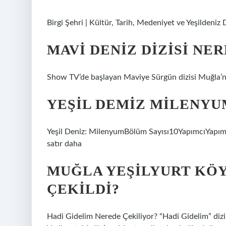
Birgi Şehri | Kültür, Tarih, Medeniyet ve Yeşildeniz 
MAVI DENIZ DIZISI NE
Show TV’de başlayan Maviye Sürgün dizisi Muğla’nı
YEŞIL DEMIZ MILENYU
Yeşil Deniz: MilenyumBölüm Sayısı10YapımcıYapım
satır daha
MUĞLA YEŞILYURT KÖ
ÇEKILDI?
Hadi Gidelim Nerede Çekiliyor? “Hadi Gidelim” dizis