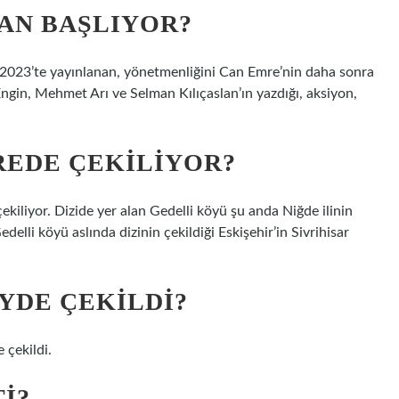
MAN BAŞLIYOR?
 2023’te yayınlanan, yönetmenliğini Can Emre’nin daha sonra
ngin, Mehmet Arı ve Selman Kılıçaslan’ın yazdığı, aksiyon,
REDE ÇEKILIYOR?
 çekiliyor. Dizide yer alan Gedelli köyü şu anda Niğde ilinin
delli köyü aslında dizinin çekildiği Eskişehir’in Sivrihisar
YDE ÇEKILDI?
 çekildi.
I?