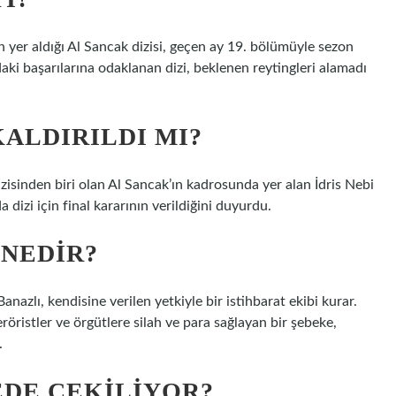
n yer aldığı Al Sancak dizisi, geçen ay 19. bölümüyle sezon
daki başarılarına odaklanan dizi, beklenen reytingleri alamadı
ALDIRILDI MI?
isinden biri olan Al Sancak’ın kadrosunda yer alan İdris Nebi
izi için final kararının verildiğini duyurdu.
 NEDIR?
azlı, kendisine verilen yetkiyle bir istihbarat ekibi kurar.
eröristler ve örgütlere silah ve para sağlayan bir şebeke,
.
DE ÇEKILIYOR?