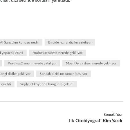
lar, dizi setinde soruları yanıtladı.
Al Sancakın konusu nedir
Birgide hangi diziler çekiliyor
al yapacak 2024
Hudutsuz Sevda nerede çekiliyor
Kuruluş Osman nerede çekiliyor
Mavi Deniz dizisi nerede çekiliyor
ngi diziler çekiliyor
Sancak dizisi ne zaman başlıyor
 çekildi
Yeşilyurt köyünde hangi dizi çekildi
Sonraki Yazı
Ilk Otobiyografi Kim Yazdı