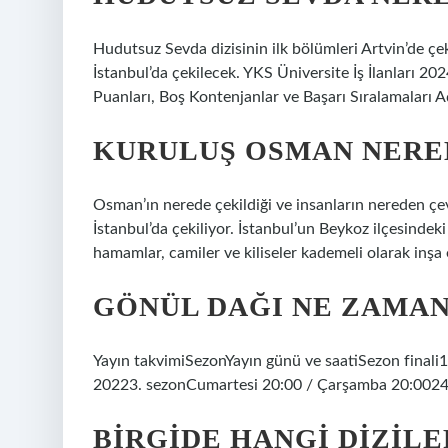
Hudutsuz Sevda dizisinin ilk bölümleri Artvin’de çeki
İstanbul’da çekilecek. YKS Üniversite İş İlanları 20
Puanları, Boş Kontenjanlar ve Başarı Sıralamaları A
KURULUŞ OSMAN NERE
Osman’ın nerede çekildiği ve insanların nereden çevi
İstanbul’da çekiliyor. İstanbul’un Beykoz ilçesindeki
hamamlar, camiler ve kiliseler kademeli olarak inşa e
GÖNÜL DAĞI NE ZAMAN 
Yayın takvimiSezonYayın günü ve saatiSezon final
20223. sezonCumartesi 20:00 / Çarşamba 20:0024
BIRGIDE HANGI DIZILE