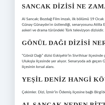
SANCAK DIZISI NE ZA
Al Sancak; Bozdağ Film imzalı, ilk bölümü 19 Ocak
Günay Günaydın’ın üstlendiği, senaryosunu Atilla E
askeri ve drama türündeki Türk televizyon dizisidir.
GÖNÜL DAĞI DIZISI NE
“Gönül Dağı” dizisi Eskişehir’in Sivrihisar ilçesinde
Ulukışla ilçesinde yer alıyor. Senaryoda adı geçen Ge
ilçesinin kırsal alanı.
YEŞIL DENIZ HANGI KÖ
Çekimler. Dizi, İzmir’in Ödemiş ilçesine bağlı Birgi’de
AL SANCAK NEDEN BITT