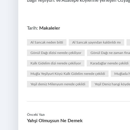
bağlı Yeşilyurt ve Adatepe köylerine yerleşen Özyağcı
Tarih:
Makaleler
Al Sancak neden bitti
Al Sancak yayından kaldırıldı mı
Gönül Dağı dizisi nerede çekiliyor
Gönül Dağı ne zaman fin
Kalk Gidelim dizi nerede çekiliyor
Karadağlar nerede çekildi
Muğla Yeşilyurt Köyü Kalk Gidelim nerede çekildi
Muğlada ha
Yeşil demiz Milenyum nerede çekildi
Yeşil Deniz hangi köyde
Önceki Yazı
Yahşi Olmuşsun Ne Demek