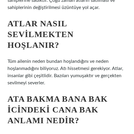
sahiplerine sadıktır. Çoğu zaman atların satılması ve
sahiplerinin değiştirilmesi üzüntüye yol açar.
ATLAR NASIL
SEVILMEKTEN
HOŞLANIR?
Tüm ailenin neden bundan hoşlandığını ve neden
hoşlanmadığını biliyoruz. Atı hissetmesi gerekiyor. Atlar,
insanlar gibi çeşitlidir. Bazıları yumuşaktır ve gerçekten
sevilmeyi severler.
ATA BAKMA BANA BAK
ICINDEKI CANA BAK
ANLAMI NEDIR?