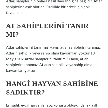
Atlar, sahiplerinin onlara nasıl davrandığına bağlıdır. Atlar
sahiplerine aşık olurlar. Özellikle bir erkek için çok
faydalıdır.
AT SAHIPLERINI TANIR
MI?
Atlar sahiplerini tanır mı? Hayır, atlar sahiplerini tanımaz.
Atların sahiplik veya sahip olma kavramları yoktur.13
Mayıs 2023Atlar sahiplerini tanır mı? Hayır, atlar
sahiplerini tanımaz. Atların sahiplik veya sahip olma
kavramları yoktur.
HANGI HAYVAN SAHIBINE
SADIKTIR?
En sadık evcil hayvanlar söz konusu olduğunda, akla ilk