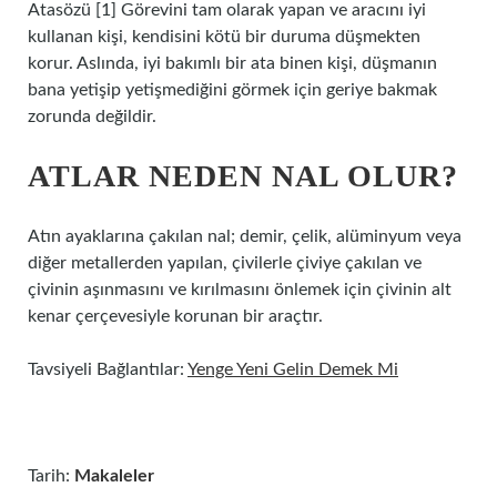
Atasözü [1] Görevini tam olarak yapan ve aracını iyi
kullanan kişi, kendisini kötü bir duruma düşmekten
korur. Aslında, iyi bakımlı bir ata binen kişi, düşmanın
bana yetişip yetişmediğini görmek için geriye bakmak
zorunda değildir.
ATLAR NEDEN NAL OLUR?
Atın ayaklarına çakılan nal; demir, çelik, alüminyum veya
diğer metallerden yapılan, çivilerle çiviye çakılan ve
çivinin aşınmasını ve kırılmasını önlemek için çivinin alt
kenar çerçevesiyle korunan bir araçtır.
Tavsiyeli Bağlantılar:
Yenge Yeni Gelin Demek Mi
Tarih:
Makaleler