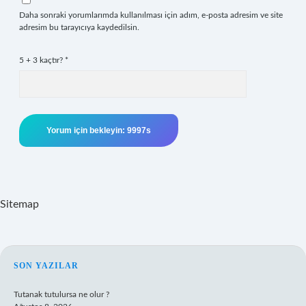
Daha sonraki yorumlarımda kullanılması için adım, e-posta adresim ve site
adresim bu tarayıcıya kaydedilsin.
5 + 3 kaçtır?
*
Sitemap
SIDEBAR
SON YAZILAR
Tutanak tutulursa ne olur ?