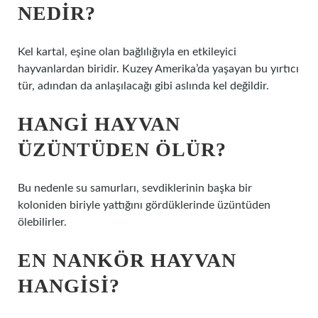
NEDIR?
Kel kartal, eşine olan bağlılığıyla en etkileyici
hayvanlardan biridir. Kuzey Amerika’da yaşayan bu yırtıcı
tür, adından da anlaşılacağı gibi aslında kel değildir.
HANGI HAYVAN
ÜZÜNTÜDEN ÖLÜR?
Bu nedenle su samurları, sevdiklerinin başka bir
koloniden biriyle yattığını gördüklerinde üzüntüden
ölebilirler.
EN NANKÖR HAYVAN
HANGISI?