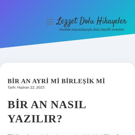
Lezzet Dolu Hikayeler
menüyü
aç
Mutfak maceralarıyla dolu keyifli öneriler!
Anasayfa
Gizlilik Politikası
Yasal Uyarı
BIR AN AYRI MI BIRLEŞIK MI
Hakkımızda
Tarih: Haziran 22, 2025
BIR AN NASIL
YAZILIR?