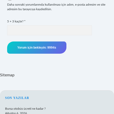
Daha sonraki yorumlarımda kullanılması için adım, e-posta adresim ve site
adresim bu tarayıcıya kaydedilsin.
5 + 3 kaçtır?
*
Sitemap
SIDEBAR
SON YAZILAR
Bursa otobüs ücreti ne kadar ?
Ağustos 6, 2026