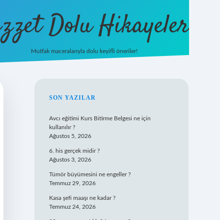
zzet Dolu Hikayeler
Mutfak maceralarıyla dolu keyifli öneriler!
betci giri
SIDEBAR
SON YAZILAR
Avcı eğitimi Kurs Bitirme Belgesi ne için
kullanılır ?
Ağustos 5, 2026
6. his gerçek midir ?
Ağustos 3, 2026
Tümör büyümesini ne engeller ?
Temmuz 29, 2026
Kasa şefi maaşı ne kadar ?
Temmuz 24, 2026