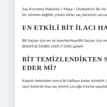
Saç Kurutma Makinesi / Maşa / Düzleştirici Bu tür ci
bir yöntem değildir çünkü bitler saç derinizin yarıs
EN ETKILI BIT ILACI H
Bit ilaçları için en iyi önerilerHayırBit ilaçları iç
Bitbit9.8/103Bit Life9.7/104Capila9.
BIT TEMIZLENDIKTEN 
EDER MI?
Kaşıntı tedaviden sonra iki haftaya kadar sürebilir. 
saçlı kızlarda kısa saç kesimi çocuğa travma yaşatabi