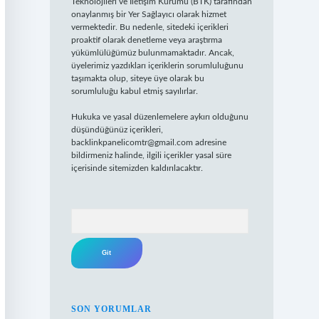
Teknolojileri ve İletişim Kurumu (BTK) tarafından
onaylanmış bir Yer Sağlayıcı olarak hizmet
vermektedir. Bu nedenle, sitedeki içerikleri
proaktif olarak denetleme veya araştırma
yükümlülüğümüz bulunmamaktadır. Ancak,
üyelerimiz yazdıkları içeriklerin sorumluluğunu
taşımakta olup, siteye üye olarak bu
sorumluluğu kabul etmiş sayılırlar.
Hukuka ve yasal düzenlemelere aykırı olduğunu
düşündüğünüz içerikleri,
backlinkpanelicomtr@gmail.com
adresine
bildirmeniz halinde, ilgili içerikler yasal süre
içerisinde sitemizden kaldırılacaktır.
Arama
SON YORUMLAR