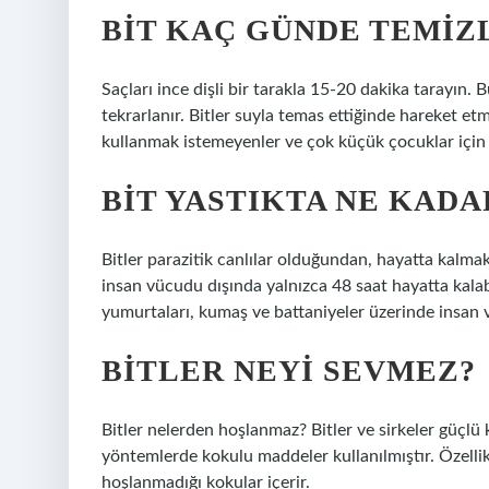
BIT KAÇ GÜNDE TEMIZ
Saçları ince dişli bir tarakla 15-20 dakika tarayın.
tekrarlanır. Bitler suyla temas ettiğinde hareket et
kullanmak istemeyenler ve çok küçük çocuklar için iyi
BIT YASTIKTA NE KADA
Bitler parazitik canlılar olduğundan, hayatta kalma
insan vücudu dışında yalnızca 48 saat hayatta kalabi
yumurtaları, kumaş ve battaniyeler üzerinde insan v
BITLER NEYI SEVMEZ?
Bitler nelerden hoşlanmaz? Bitler ve sirkeler güçl
yöntemlerde kokulu maddeler kullanılmıştır. Özellik
hoşlanmadığı kokular içerir.