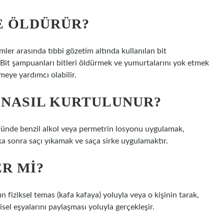
E ÖLDÜRÜR?
emler arasında tıbbi gözetim altında kullanılan bit
r. Bit şampuanları bitleri öldürmek ve yumurtalarını yok etmek
emeye yardımcı olabilir.
E NASIL KURTULUNUR?
olünde benzil alkol veya permetrin losyonu uygulamak,
ka sonra saçı yıkamak ve saça sirke uygulamaktır.
ER MI?
ın fiziksel temas (kafa kafaya) yoluyla veya o kişinin tarak,
şisel eşyalarını paylaşması yoluyla gerçekleşir.