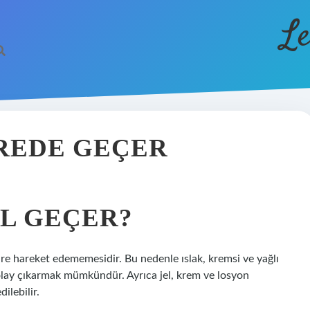
Le
ÜREDE GEÇER
IL GEÇER?
re hareket edememesidir. Bu nedenle ıslak, kremsi ve yağlı
kolay çıkarmak mümkündür. Ayrıca jel, krem ​​ve losyon
ilebilir.