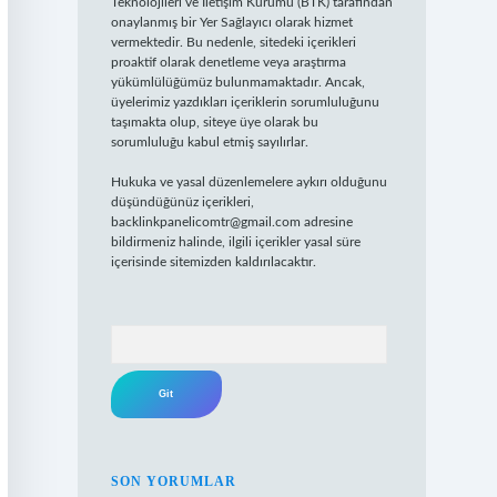
Teknolojileri ve İletişim Kurumu (BTK) tarafından
onaylanmış bir Yer Sağlayıcı olarak hizmet
vermektedir. Bu nedenle, sitedeki içerikleri
proaktif olarak denetleme veya araştırma
yükümlülüğümüz bulunmamaktadır. Ancak,
üyelerimiz yazdıkları içeriklerin sorumluluğunu
taşımakta olup, siteye üye olarak bu
sorumluluğu kabul etmiş sayılırlar.
Hukuka ve yasal düzenlemelere aykırı olduğunu
düşündüğünüz içerikleri,
backlinkpanelicomtr@gmail.com
adresine
bildirmeniz halinde, ilgili içerikler yasal süre
içerisinde sitemizden kaldırılacaktır.
Arama
SON YORUMLAR