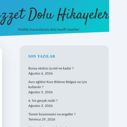
zzet Dolu Hikayeler
Mutfak maceralarıyla dolu keyifli öneriler!
betci giri
SIDEBAR
SON YAZILAR
Bursa otobüs ücreti ne kadar ?
Ağustos 6, 2026
Avcı eğitimi Kurs Bitirme Belgesi ne için
kullanılır ?
Ağustos 5, 2026
6. his gerçek midir ?
Ağustos 3, 2026
Tümör büyümesini ne engeller ?
Temmuz 29, 2026