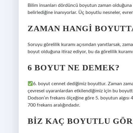
Bilim insanları dördüncü boyutun zaman olduğuna v
belirlediğine inanıyorlar. Üç boyutlu nesneler, evr
ZAMAN HANGI BOYUTT
Soruyu görelilik kuramı açısından yanıtlarsak, za
boyut olduğuna itiraz ediyor, bu da görelilik kuram
6 BOYUT NE DEMEK?
6. boyut cennet dediğimiz boyuttur. Zaman zaman 
çevresel uyaranlardan etkilendiğimiz için bu boyut
Dodson’ın frekans ölçeğine göre 5. boyutun algısı 45
700 frekans aralığındadır.
BIZ KAÇ BOYUTLU GÖ