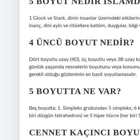
5 BOYUT NEDIR İSLAM
1 Glock ve Stark, dinin insanlar üzerindeki etkileri
inanç, dini ayin ve ritüellere katılım, duygular, bilgi
4 ÜNCÜ BOYUT NEDIR?
Dört boyutlu uzay (4D), üç boyutlu veya 3B uzay ka
günlük yaşamda nesnelerin boyutunu veya konumunu
gerekli olduğu gözleminin en basit soyutlamasıdır.
5 BOYUTTA NE VAR?
Beş boyutta; 1. Simpleks grubundan 5 simpleks; 6 kö
biri düzgün tetrahedron) ve 5 hiper hücre (her biri 5
CENNET KAÇINCI BOYU