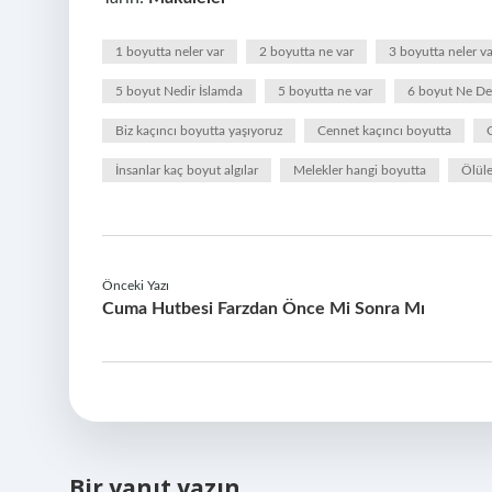
1 boyutta neler var
2 boyutta ne var
3 boyutta neler va
5 boyut Nedir İslamda
5 boyutta ne var
6 boyut Ne D
Biz kaçıncı boyutta yaşıyoruz
Cennet kaçıncı boyutta
İnsanlar kaç boyut algılar
Melekler hangi boyutta
Ölüle
Önceki Yazı
Cuma Hutbesi Farzdan Önce Mi Sonra Mı
Bir yanıt yazın