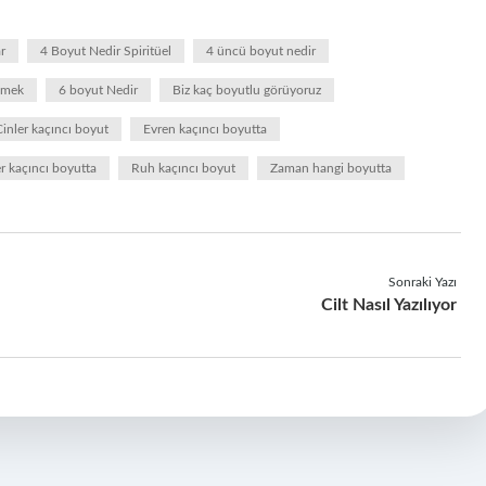
r
4 Boyut Nedir Spiritüel
4 üncü boyut nedir
emek
6 boyut Nedir
Biz kaç boyutlu görüyoruz
Cinler kaçıncı boyut
Evren kaçıncı boyutta
r kaçıncı boyutta
Ruh kaçıncı boyut
Zaman hangi boyutta
Sonraki Yazı
Cilt Nasıl Yazılıyor