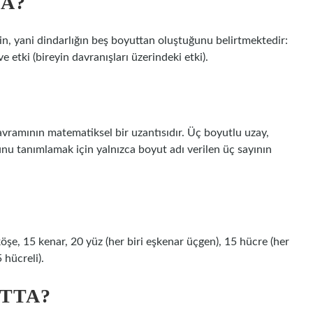
DA?
nin, yani dindarlığın beş boyuttan oluştuğunu belirtmektedir:
 ve etki (bireyin davranışları üzerindeki etki).
vramının matematiksel bir uzantısıdır. Üç boyutlu uzay,
 tanımlamak için yalnızca boyut adı verilen üç sayının
şe, 15 kenar, 20 yüz (her biri eşkenar üçgen), 15 hücre (her
 hücreli).
TTA?