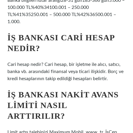
Banka bilgileriTutar aralığı28-31 gün183-366 gün5.000 –
100.000 TL%40%34100.001 – 250.000
TL%41%35250.001 – 500.000 TL%42%36500.001 –
1.000.
İŞ BANKASI CARI HESAP
NEDIR?
Cari hesap nedir? Cari hesap, bir işletme ile alıcı, satıcı,
banka vb. arasındaki finansal veya ticari ilişkidir. Borç ve
kredi hesaplarının takip edildiği hesapları belirtir.
İŞ BANKASI NAKIT AVANS
LIMITI NASIL
ARTTIRILIR?
Limit artış talebinizi Maximum Mobil, www..tr, İşCep