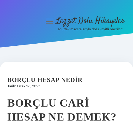
Lezzet Dolu Hikayeler
menüyü
aç
Mutfak maceralarıyla dolu keyifli öneriler!
Anasayfa
Gizlilik Politikası
Yasal Uyarı
BORÇLU HESAP NEDIR
Hakkımızda
Tarih: Ocak 26, 2025
BORÇLU CARI
HESAP NE DEMEK?