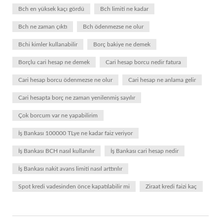
Bch en yüksek kaçı gördü
Bch limiti ne kadar
Bch ne zaman çıktı
Bch ödenmezse ne olur
Bchi kimler kullanabilir
Borç bakiye ne demek
Borçlu cari hesap ne demek
Cari hesap borcu nedir fatura
Cari hesap borcu ödenmezse ne olur
Cari hesap ne anlama gelir
Cari hesapta borç ne zaman yenilenmiş sayılır
Çok borcum var ne yapabilirim
İş Bankası 100000 TLye ne kadar faiz veriyor
İş Bankası BCH nasıl kullanılır
İş Bankası cari hesap nedir
İş Bankası nakit avans limiti nasıl arttırılır
Spot kredi vadesinden önce kapatılabilir mi
Ziraat kredi faizi kaç