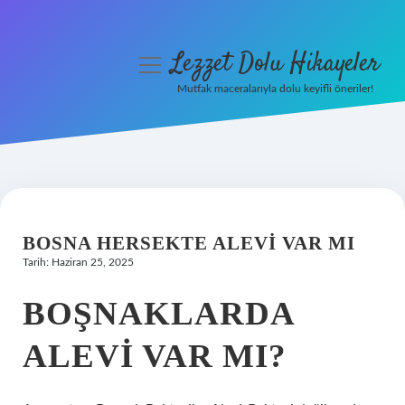
Lezzet Dolu Hikayeler
menüyü
aç
Mutfak maceralarıyla dolu keyifli öneriler!
Anasayfa
Gizlilik Politikası
Yasal Uyarı
BOSNA HERSEKTE ALEVI VAR MI
Hakkımızda
Tarih: Haziran 25, 2025
BOŞNAKLARDA
ALEVI VAR MI?