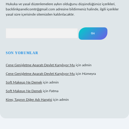
Hukuka ve yasal düzenlemelere aykırı olduğunu düşündüğünüz içerikleri,
backlinkpanelicomtr@gmail.com
adresine bildirmeniz halinde, ilgili içerikler
yasal süre içerisinde sitemizden kaldırılacaktır.
Arama
SON YORUMLAR
Çene Genişletme Aparatı Devlet Karşılıyor Mu
için
admin
Çene Genişletme Aparatı Devlet Karşılıyor Mu
için
Hümeyra
Soft Makeup Ne Demek
için
admin
Soft Makeup Ne Demek
için
Fatma
Kireç Taşının Diğer Adı Hangisi
için
admin