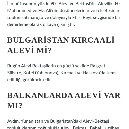
İlin nüfusunun yüzde 90’ı Alevi ve Bektaşi’dir. Alevilik, Hz.
Muhammed ve Hz. Ali’nin düşüncelerinin ve felsefesinin
toplumsal inançta ve dolayısıyla Ehl-i Beyt sevgisinde bir
demirleme olarak ortaya çıkmıştır.
BULGARISTAN KIRCAALI
ALEVI MI?
Bugün Alevi Bektaşilerin en güçlü şekilde Razgrat,
Silistre, Kotel (Yablonova), Kırcaali ve Haskova’da temsil
edildiği görülmektedir.
BALKANLARDA ALEVI VAR
MI?
Aydın, Yunanistan ve Bulgaristan’daki Alevi-Bektaşi
topluluklarının çoğunlukla Alevi, Bektaşi, Babai, Kızılbaş,