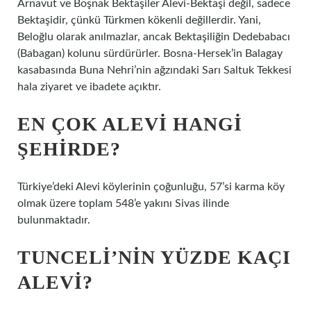
Arnavut ve Boşnak Bektaşiler Alevi-Bektaşi değil, sadece
Bektaşidir, çünkü Türkmen kökenli değillerdir. Yani,
Beloğlu olarak anılmazlar, ancak Bektaşiliğin Dedebabacı
(Babagan) kolunu sürdürürler. Bosna-Hersek’in Balagay
kasabasında Buna Nehri’nin ağzındaki Sarı Saltuk Tekkesi
hala ziyaret ve ibadete açıktır.
EN ÇOK ALEVI HANGI
ŞEHIRDE?
Türkiye’deki Alevi köylerinin çoğunluğu, 57’si karma köy
olmak üzere toplam 548’e yakını Sivas ilinde
bulunmaktadır.
TUNCELI’NIN YÜZDE KAÇI
ALEVI?