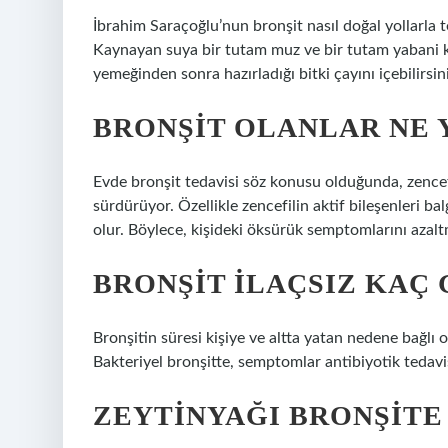
İbrahim Saraçoğlu’nun bronşit nasıl doğal yollarla t
Kaynayan suya bir tutam muz ve bir tutam yabani k
yemeğinden sonra hazırladığı bitki çayını içebilirsini
BRONŞIT OLANLAR NE 
Evde bronşit tedavisi söz konusu olduğunda, zencefi
sürdürüyor. Özellikle zencefilin aktif bileşenleri 
olur. Böylece, kişideki öksürük semptomlarını azalt
BRONŞIT ILAÇSIZ KAÇ
Bronşitin süresi kişiye ve altta yatan nedene bağlı o
Bakteriyel bronşitte, semptomlar antibiyotik tedavi
ZEYTINYAĞI BRONŞITE 