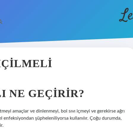
Le
IÇILMELI
I NE GEÇIRIR?
tmeyi amaçlar ve dinlenmeyi, bol sıvı içmeyi ve gerekirse ağrı
iyel enfeksiyondan şüpheleniliyorsa kullanılır. Çoğu durumda,
r.