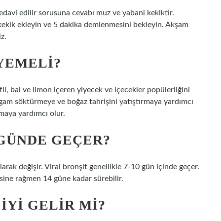
edavi edilir sorusuna cevabı muz ve yabani kekiktir.
ekik ekleyin ve 5 dakika demlenmesini bekleyin. Akşam
z.
YEMELI?
l, bal ve limon içeren yiyecek ve içecekler popülerliğini
balgam söktürmeye ve boğaz tahrişini yatıştırmaya yardımcı
maya yardımcı olur.
 GÜNDE GEÇER?
larak değişir. Viral bronşit genellikle 7-10 gün içinde geçer.
sine rağmen 14 güne kadar sürebilir.
IYI GELIR MI?