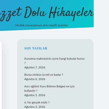
zzet Dolu Hikayeler
Mutfak maceralarıyla dolu keyifli öneriler!
betci giri
SIDEBAR
SON YAZILAR
Kurutma makinesinin içine hangi kokular konur
?
Ağustos 7, 2026
Bursa otobüs ücreti ne kadar ?
Ağustos 6, 2026
Avcı eğitimi Kurs Bitirme Belgesi ne için
kullanılır ?
Ağustos 5, 2026
6. his gerçek midir ?
Ağustos 3, 2026