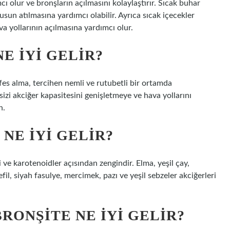
ı olur ve bronşların açılmasını kolaylaştırır. Sıcak buhar
usun atılmasına yardımcı olabilir. Ayrıca sıcak içecekler
a yollarının açılmasına yardımcı olur.
E IYI GELIR?
nefes alma, tercihen nemli ve rutubetli bir ortamda
sizi akciğer kapasitesini genişletmeye ve hava yollarını
n.
NE IYI GELIR?
i ve karotenoidler açısından zengindir. Elma, yeşil çay,
fil, siyah fasulye, mercimek, pazı ve yeşil sebzeler akciğerleri
RONŞITE NE İYI GELIR?