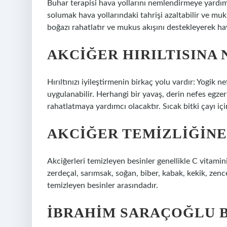
Buhar terapisi hava yollarını nemlendirmeye yardımc
solumak hava yollarındaki tahrişi azaltabilir ve muk
boğazı rahatlatır ve mukus akışını destekleyerek hav
AKCIĞER HIRILTISINA N
Hırıltınızı iyileştirmenin birkaç yolu vardır: Yogik 
uygulanabilir. Herhangi bir yavaş, derin nefes egzer
rahatlatmaya yardımcı olacaktır. Sıcak bitki çayı içi
AKCIĞER TEMIZLIĞINE 
Akciğerleri temizleyen besinler genellikle C vitamin
zerdeçal, sarımsak, soğan, biber, kabak, kekik, zence
temizleyen besinler arasındadır.
İBRAHIM SARAÇOĞLU B