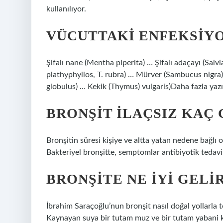
kullanılıyor.
VÜCUTTAKI ENFEKSIYO
Şifalı nane (Mentha piperita) … Şifalı adaçayı (Salvia
plathyphyllos, T. rubra) … Mürver (Sambucus nigra)
globulus) … Kekik (Thymus) vulgaris)Daha fazla ya
BRONŞIT ILAÇSIZ KAÇ
Bronşitin süresi kişiye ve altta yatan nedene bağlı o
Bakteriyel bronşitte, semptomlar antibiyotik tedavi
BRONŞITE NE IYI GEL
İbrahim Saraçoğlu’nun bronşit nasıl doğal yollarla t
Kaynayan suya bir tutam muz ve bir tutam yabani k