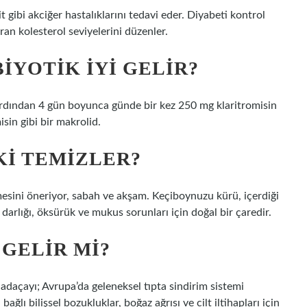
t gibi akciğer hastalıklarını tedavi eder. Diyabeti kontrol
uran kolesterol seviyelerini düzenler.
IYOTIK IYI GELIR?
ardından 4 gün boyunca günde bir kez 250 mg klaritromisin
sin gibi bir makrolid.
KI TEMIZLER?
esini öneriyor, sabah ve akşam. Keçiboynuzu kürü, içerdiği
darlığı, öksürük ve mukus sorunları için doğal bir çaredir.
 GELIR MI?
adaçayı; Avrupa’da geleneksel tıpta sindirim sistemi
ağlı bilişsel bozukluklar, boğaz ağrısı ve cilt iltihapları için