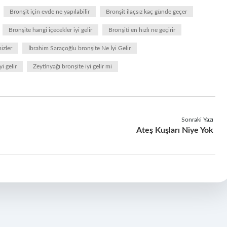
Bronşit için evde ne yapılabilir
Bronşit ilaçsız kaç günde geçer
Bronşite hangi içecekler iyi gelir
Bronşiti en hızlı ne geçirir
izler
İbrahim Saraçoğlu bronşite Ne İyi Gelir
i gelir
Zeytinyağı bronşite iyi gelir mi
Sonraki Yazı
Ateş Kuşları Niye Yok