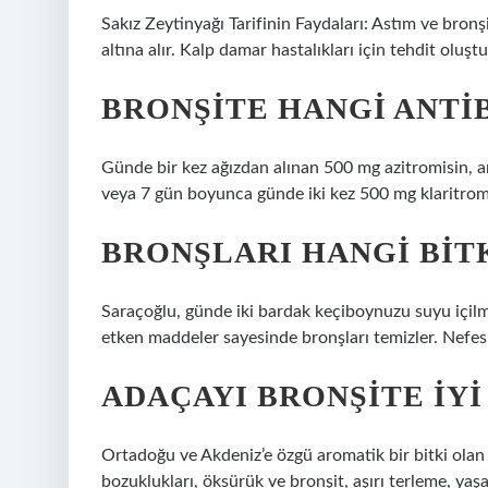
Sakız Zeytinyağı Tarifinin Faydaları: Astım ve bronşi
altına alır. Kalp damar hastalıkları için tehdit oluşt
BRONŞITE HANGI ANTIB
Günde bir kez ağızdan alınan 500 mg azitromisin, 
veya 7 gün boyunca günde iki kez 500 mg klaritromi
BRONŞLARI HANGI BIT
Saraçoğlu, günde iki bardak keçiboynuzu suyu içilm
etken maddeler sayesinde bronşları temizler. Nefes 
ADAÇAYI BRONŞITE IYI
Ortadoğu ve Akdeniz’e özgü aromatik bir bitki olan 
bozuklukları, öksürük ve bronşit, aşırı terleme, yaşa b