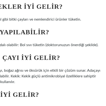
KLER IYI GELIR?
al gibi bitki çayları ve nemlendirici ürünler tüketin.
 YAPILABILIR?
lı olabilir: Bol sıvı tüketin (doktorunuzun önerdiği şekilde).
 ÇAYI IYI GELIR?
yı, boğaz ağrısı ve öksürük için etkili bir çözüm sunar. Adaçayı
bilir. Kekik: Kekik güçlü antimikrobiyal özelliklere sahiptir
ullanılır.
IYI GELIR?