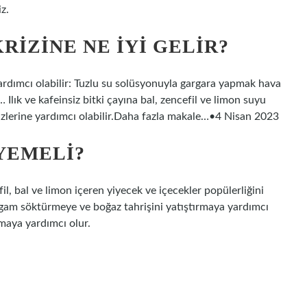
z.
IZINE NE IYI GELIR?
yardımcı olabilir: Tuzlu su solüsyonuyla gargara yapmak hava
… Ilık ve kafeinsiz bitki çayına bal, zencefil ve limon suyu
rizlerine yardımcı olabilir.Daha fazla makale…•4 Nisan 2023
YEMELI?
l, bal ve limon içeren yiyecek ve içecekler popülerliğini
balgam söktürmeye ve boğaz tahrişini yatıştırmaya yardımcı
maya yardımcı olur.