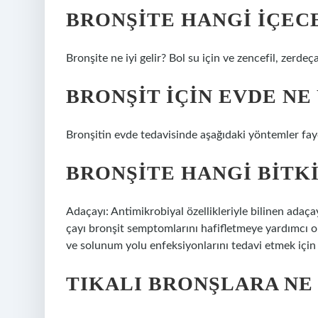
BRONŞITE HANGI IÇECE
Bronşite ne iyi gelir? Bol su için ve zencefil, zerdeç
BRONŞIT IÇIN EVDE NE
Bronşitin evde tedavisinde aşağıdaki yöntemler fayda
BRONŞITE HANGI BITKI
Adaçayı: Antimikrobiyal özellikleriyle bilinen adaça
çayı bronşit semptomlarını hafifletmeye yardımcı ola
ve solunum yolu enfeksiyonlarını tedavi etmek için k
TIKALI BRONŞLARA NE 