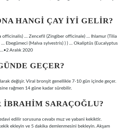
NA HANGI ÇAY IYI GELIR?
 officinalis) … Zencefil (Zingiber officinale) … Ihlamur (Tilia
 … Ebegümeci (Malva sylvestris) ) ) … Okaliptüs (Eucalyptus
zı…•2 Aralık 2020
 GÜNDE GEÇER?
larak değişir. Viral bronşit genellikle 7-10 gün içinde geçer.
sine rağmen 14 güne kadar sürebilir.
IR İBRAHIM SARAÇOĞLU?
edavi edilir sorusuna cevabı muz ve yabani kekiktir.
ekik ekleyin ve 5 dakika demlenmesini bekleyin. Akşam