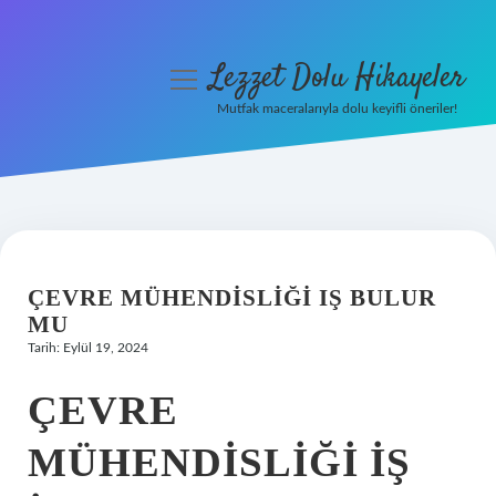
Lezzet Dolu Hikayeler
menüyü
aç
Mutfak maceralarıyla dolu keyifli öneriler!
Anasayfa
Gizlilik Politikası
Yasal Uyarı
ÇEVRE MÜHENDISLIĞI IŞ BULUR
Hakkımızda
MU
Tarih: Eylül 19, 2024
ÇEVRE
MÜHENDISLIĞI IŞ