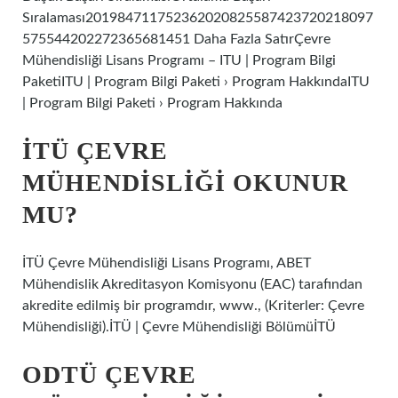
Sıralaması201984711752362020825587423720218097
575544202272365681451 Daha Fazla SatırÇevre
Mühendisliği Lisans Programı – ITU | Program Bilgi
PaketiITU | Program Bilgi Paketi › Program HakkındaITU
| Program Bilgi Paketi › Program Hakkında
İTÜ ÇEVRE
MÜHENDISLIĞI OKUNUR
MU?
İTÜ Çevre Mühendisliği Lisans Programı, ABET
Mühendislik Akreditasyon Komisyonu (EAC) tarafından
akredite edilmiş bir programdır, www., (Kriterler: Çevre
Mühendisliği).İTÜ | Çevre Mühendisliği BölümüİTÜ
ODTÜ ÇEVRE