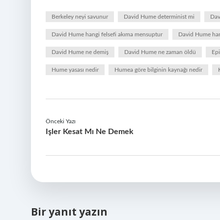
Berkeley neyi savunur
David Hume determinist mi
Dav
David Hume hangi felsefi akıma mensuptur
David Hume han
David Hume ne demiş
David Hume ne zaman öldü
Epi
Hume yasası nedir
Humea göre bilginin kaynağı nedir
Önceki Yazı
Işler Kesat Mı Ne Demek
Bir yanıt yazın