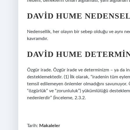
nedeni, deneklerin onları algılaması, yani algılanan 
DAVID HUME NEDENSEL
Nedensellik, her olayın bir sebep olduğu ve aynı ned
kavramdır.
DAVID HUME DETERMIN
Özgür irade. Özgür irade ve determinizm – ya da in
desteklemektedir. (1) İlk olarak, “iradenin tüm eylem
temsil edilemeyen önlemler olmadığını savunuyor. 
“özgürlük” ve “zorunluluk”) yükümlülüğü desteklemekt
nedenlerdir” (İnceleme, 2.3.2.
Tarih:
Makaleler