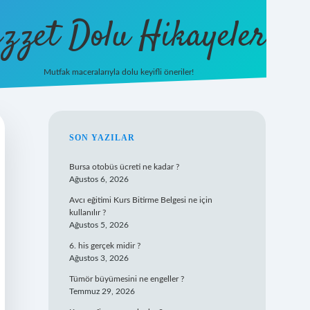
zzet Dolu Hikayeler
Mutfak maceralarıyla dolu keyifli öneriler!
betci giriş
SIDEBAR
SON YAZILAR
Bursa otobüs ücreti ne kadar ?
Ağustos 6, 2026
Avcı eğitimi Kurs Bitirme Belgesi ne için
kullanılır ?
Ağustos 5, 2026
6. his gerçek midir ?
Ağustos 3, 2026
Tümör büyümesini ne engeller ?
Temmuz 29, 2026