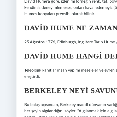
David Hume’a göre, izlenimi (örneğin renk, tat, boyu
kendimiz deneyimlemezse, onları hayal edemeyiz (ör
Humes kopyaları prensibi olarak bilinir.
DAVID HUME NE ZAMAN
25 Ağustos 1776, Edinburgh, İngiltere Tarih Hume /
DAVID HUME HANGI DE
Teleolojik kanıtlar insan yapımı meseleler ve evren
eleştirdi.
BERKELEY NEYI SAVUN
Bu bakış açısından, Berkeley maddi dünyanın varlığ
her şeyin algılandığını söyler. “Algılanmak için algıla