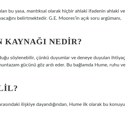
an bu yasa, mantıksal olarak hiçbir ahlaki ifadenin ahlaki ve
cağını belirtmektedir. G.E. Moores’in açık soru argümanı,
N KAYNAĞI NEDIR?
lduğu söylenebilir, çünkü duyumlar ve deneye duyulan ihtiyaç
k muntazam gücünü göz ardı eder. Bu bağlamda Hume, ruhu ve
LIL?
 arasındaki ilişkiye dayandığından, Hume ilk olarak bu konuyu