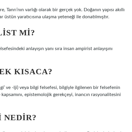
Tanrı’nın varlığı olarak bir gerçek yok. Doğanın yapısı akıllı
lar üstün yaratıcısına ulaşma yeteneği ile donatılmıştır.
IST MI?
lsefesindeki anlayışın yanı sıra insan ampirist anlayışını
EK KISACA?
 ve -lji) veya bilgi felsefesi, bilgiyle ilgilenen bir felsefenin
e kapsamını, epistemolojik gerekçeyi, inancın rasyonalitesini
 NEDIR?