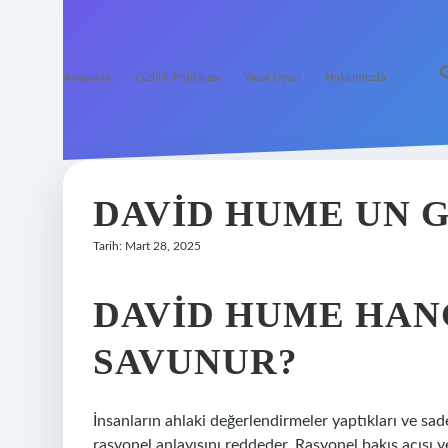
Anasayfa
Gizlilik Politikası
Yasal Uyarı
Hakkımızda
DAVID HUME UN 
Tarih: Mart 28, 2025
DAVID HUME HAN
SAVUNUR?
İnsanların ahlaki değerlendirmeler yaptıkları ve sade
rasyonel anlayışını reddeder. Rasyonel bakış açısı