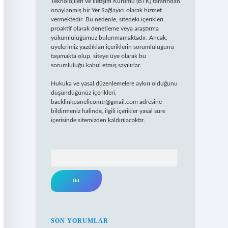
Teknolojileri ve İletişim Kurumu (BTK) tarafından
onaylanmış bir Yer Sağlayıcı olarak hizmet
vermektedir. Bu nedenle, sitedeki içerikleri
proaktif olarak denetleme veya araştırma
yükümlülüğümüz bulunmamaktadır. Ancak,
üyelerimiz yazdıkları içeriklerin sorumluluğunu
taşımakta olup, siteye üye olarak bu
sorumluluğu kabul etmiş sayılırlar.
Hukuka ve yasal düzenlemelere aykırı olduğunu
düşündüğünüz içerikleri,
backlinkpanelicomtr@gmail.com
adresine
bildirmeniz halinde, ilgili içerikler yasal süre
içerisinde sitemizden kaldırılacaktır.
Arama
SON YORUMLAR