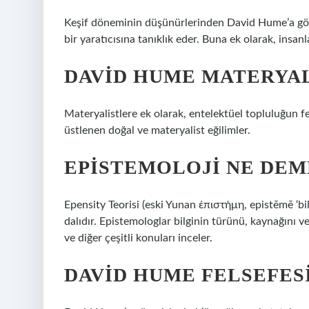
Keşif döneminin düşünürlerinden David Hume’a göre, 
bir yaratıcısına tanıklık eder. Buna ek olarak, insan
DAVID HUME MATERYAL
Materyalistlere ek olarak, entelektüel topluluğun fe
üstlenen doğal ve materyalist eğilimler.
EPISTEMOLOJI NE DEM
Epensity Teorisi (eski Yunan ἐπιστήμη, epistēmē ‘bilgi’
dalıdır. Epistemologlar bilginin türünü, kaynağını v
ve diğer çeşitli konuları inceler.
DAVID HUME FELSEFESI