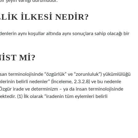
bir şeyin varlığı durumudur.
LIK ILKESI NEDIR?
enlerin aynı koşullar altında aynı sonuçlara sahip olacağı bir
IST MI?
san terminolojisinde “özgürlük” ve “zorunluluk”) yükümlülüğü
lerinin belirli nedenler” (İnceleme, 2.3.2.8) ve bu nedenle
Özgür irade ve determinizm – ya da insan terminolojisinde
edir. (1) İlk olarak “iradenin tüm eylemleri belirli