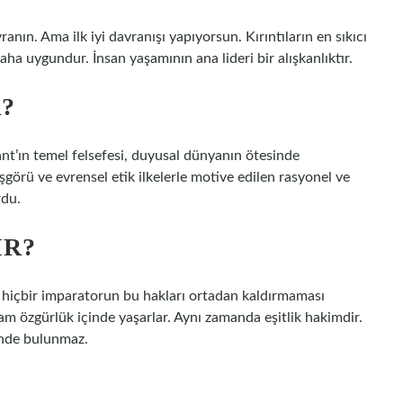
ranın. Ama ilk iyi davranışı yapıyorsun. Kırıntıların en sıkıcı
aha uygundur. İnsan yaşamının ana lideri bir alışkanlıktır.
?
t’ın temel felsefesi, duyusal dünyanın ötesinde
görü ve evrensel etik ilkelerle motive edilen rasyonel ve
rdu.
IR?
 hiçbir imparatorun bu hakları ortadan kaldırmaması
m özgürlük içinde yaşarlar. Aynı zamanda eşitlik hakimdir.
nde bulunmaz.