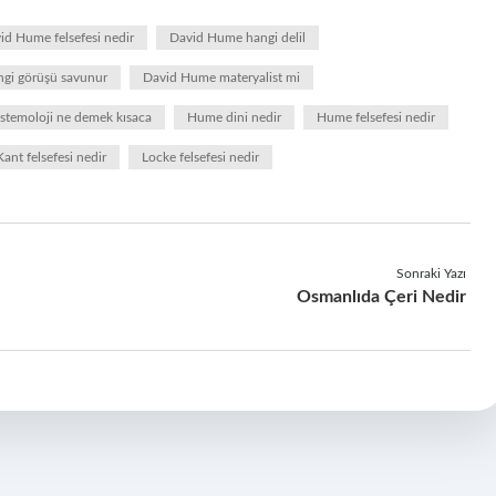
id Hume felsefesi nedir
David Hume hangi delil
gi görüşü savunur
David Hume materyalist mi
stemoloji ne demek kısaca
Hume dini nedir
Hume felsefesi nedir
Kant felsefesi nedir
Locke felsefesi nedir
Sonraki Yazı
Osmanlıda Çeri Nedir