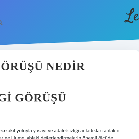
Le
GÖRÜŞÜ NEDIR
GI GÖRÜŞÜ
ce akıl yoluyla yasayı ve adaletsizliği anladıkları ahlakın
 yerine Hume, ahlaki değerlendirmelerin önemli ölçüde