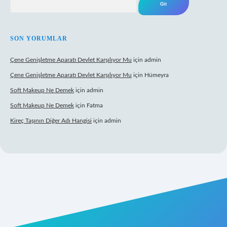
SON YORUMLAR
Çene Genişletme Aparatı Devlet Karşılıyor Mu
için
admin
Çene Genişletme Aparatı Devlet Karşılıyor Mu
için
Hümeyra
Soft Makeup Ne Demek
için
admin
Soft Makeup Ne Demek
için
Fatma
Kireç Taşının Diğer Adı Hangisi
için
admin
giriş