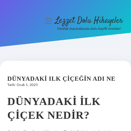
Lezzet Dolu Hikayeler
menüyü
aç
Mutfak maceralarıyla dolu keyifli öneriler!
Anasayfa
Gizlilik Politikası
Yasal Uyarı
DÜNYADAKI ILK ÇIÇEĞIN ADI NE
Hakkımızda
Tarih: Ocak 1, 2025
DÜNYADAKI ILK
ÇIÇEK NEDIR?