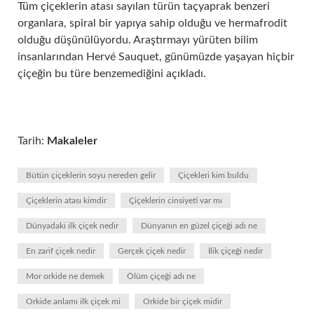
Tüm çiçeklerin atası sayılan türün taçyaprak benzeri
organlara, spiral bir yapıya sahip olduğu ve hermafrodit
olduğu düşünülüyordu. Araştırmayı yürüten bilim
insanlarından Hervé Sauquet, günümüzde yaşayan hiçbir
çiçeğin bu türe benzemediğini açıkladı.
Tarih:
Makaleler
Bütün çiçeklerin soyu nereden gelir
Çiçekleri kim buldu
Çiçeklerin atası kimdir
Çiçeklerin cinsiyeti var mı
Dünyadaki ilk çiçek nedir
Dünyanın en güzel çiçeği adı ne
En zarif çiçek nedir
Gerçek çiçek nedir
İlik çiçeği nedir
Mor orkide ne demek
Ölüm çiçeği adı ne
Orkide anlamı ilk çiçek mi
Orkide bir çiçek midir