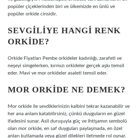
popüler çiçeklerinden biri ve ülkemizde en ünlü ve
popüler orkide cinsidir.
SEVGILIYE HANGI RENK
ORKIDE?
Orkide Fiyatları Pembe orkideler kadınlığı, zarafeti ve
neşeyi simgelerken, kırmızı orkideler gerçek aşkı temsil
eder. Mavi ve mor orkideler asaleti temsil eder.
MOR ORKIDE NE DEMEK?
Mor orkide ile sevdiklerinizin kalbini tekrar kazanabilir ve
her ana anlam katabilirsiniz, çünkü duyguların en güzel
ifadesini sunar. Asil duruşuyla güç ve ihtişamın sembolü
olan mor orkide, en saf duyguları paylaşmada, en özel
anları kutlamada veya güzel dilekleri iletmede rol oynar.