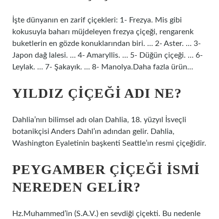
İşte dünyanın en zarif çiçekleri: 1- Frezya. Mis gibi
kokusuyla baharı müjdeleyen frezya çiçeği, rengarenk
buketlerin en gözde konuklarından biri. … 2- Aster. … 3-
Japon dağ lalesi. … 4- Amaryllis. … 5- Düğün çiçeği. … 6-
Leylak. … 7- Şakayık. … 8- Manolya.Daha fazla ürün…
YILDIZ ÇIÇEĞI ADI NE?
Dahlia’nın bilimsel adı olan Dahlia, 18. yüzyıl İsveçli
botanikçisi Anders Dahl’ın adından gelir. Dahlia,
Washington Eyaletinin başkenti Seattle’ın resmi çiçeğidir.
PEYGAMBER ÇIÇEĞI ISMI
NEREDEN GELIR?
Hz.Muhammed’in (S.A.V.) en sevdiği çiçekti. Bu nedenle