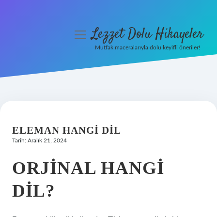
Lezzet Dolu Hikayeler
menüyü
aç
Mutfak maceralarıyla dolu keyifli öneriler!
Anasayfa
Gizlilik Politikası
Yasal Uyarı
ELEMAN HANGI DIL
Hakkımızda
Tarih: Aralık 21, 2024
ORJINAL HANGI
DIL?