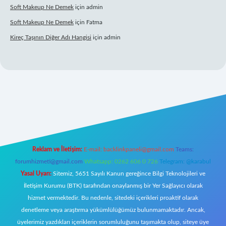
Soft Makeup Ne Demek
için
admin
Soft Makeup Ne Demek
için
Fatma
Kireç Taşının Diğer Adı Hangisi
için
admin
etci giriş
Reklam ve İletişim:
E-mail:
backlinkpaneli@gmail.com
Teams:
forumhizmeti@gmail.com
Whatsapp: 0262 606 0 726
Telegram: @karabul
Yasal Uyarı:
Sitemiz, 5651 Sayılı Kanun gereğince Bilgi Teknolojileri ve
İletişim Kurumu (BTK) tarafından onaylanmış bir Yer Sağlayıcı olarak
hizmet vermektedir. Bu nedenle, sitedeki içerikleri proaktif olarak
denetleme veya araştırma yükümlülüğümüz bulunmamaktadır. Ancak,
üyelerimiz yazdıkları içeriklerin sorumluluğunu taşımakta olup, siteye üye