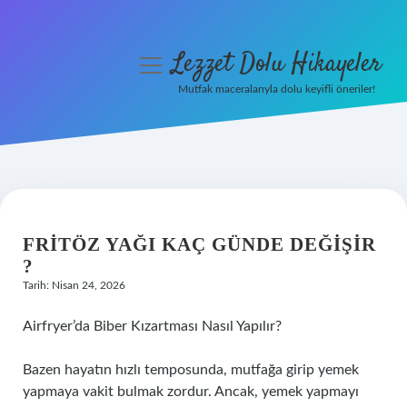
Lezzet Dolu Hikayeler
menüyü
aç
Mutfak maceralarıyla dolu keyifli öneriler!
Anasayfa
Gizlilik Politikası
Yasal Uyarı
FRITÖZ YAĞI KAÇ GÜNDE DEĞIŞIR
Hakkımızda
?
Tarih: Nisan 24, 2026
Airfryer’da Biber Kızartması Nasıl Yapılır?
Bazen hayatın hızlı temposunda, mutfağa girip yemek
yapmaya vakit bulmak zordur. Ancak, yemek yapmayı