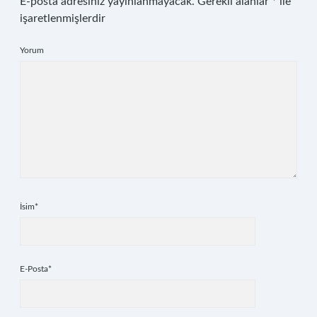
E-posta adresiniz yayınlanmayacak.
Gerekli alanlar
*
ile
işaretlenmişlerdir
Yorum
İsim*
E-Posta*