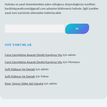
Hukuka ve yasal düzenlemelere aykırı olduğunu düşündüğünüz içerikleri,
backlinkpanelicomtr@gmail.com
adresine bildirmeniz halinde, ilgili içerikler
yasal süre içerisinde sitemizden kaldırılacaktır.
Arama
SON YORUMLAR
Çene Genişletme Aparatı Devlet Karşılıyor Mu
için
admin
Çene Genişletme Aparatı Devlet Karşılıyor Mu
için
Hümeyra
Soft Makeup Ne Demek
için
admin
Soft Makeup Ne Demek
için
Fatma
Kireç Taşının Diğer Adı Hangisi
için
admin