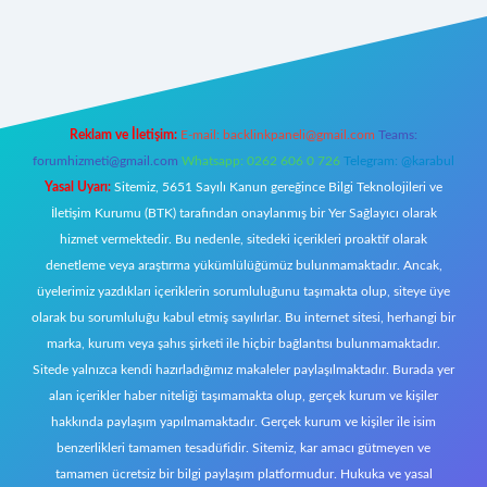
iriş
Reklam ve İletişim:
E-mail:
backlinkpaneli@gmail.com
Teams:
forumhizmeti@gmail.com
Whatsapp: 0262 606 0 726
Telegram: @karabul
Yasal Uyarı:
Sitemiz, 5651 Sayılı Kanun gereğince Bilgi Teknolojileri ve
İletişim Kurumu (BTK) tarafından onaylanmış bir Yer Sağlayıcı olarak
hizmet vermektedir. Bu nedenle, sitedeki içerikleri proaktif olarak
denetleme veya araştırma yükümlülüğümüz bulunmamaktadır. Ancak,
üyelerimiz yazdıkları içeriklerin sorumluluğunu taşımakta olup, siteye üye
olarak bu sorumluluğu kabul etmiş sayılırlar. Bu internet sitesi, herhangi bir
marka, kurum veya şahıs şirketi ile hiçbir bağlantısı bulunmamaktadır.
Sitede yalnızca kendi hazırladığımız makaleler paylaşılmaktadır. Burada yer
alan içerikler haber niteliği taşımamakta olup, gerçek kurum ve kişiler
hakkında paylaşım yapılmamaktadır. Gerçek kurum ve kişiler ile isim
benzerlikleri tamamen tesadüfidir. Sitemiz, kar amacı gütmeyen ve
tamamen ücretsiz bir bilgi paylaşım platformudur. Hukuka ve yasal