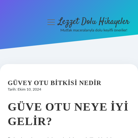
Lezzet Dolu Hikayeler
menüyü
aç
Mutfak maceralarıyla dolu keyifli öneriler!
Anasayfa
Gizlilik Politikası
Yasal Uyarı
GÜVEY OTU BITKISI NEDIR
Hakkımızda
Tarih: Ekim 10, 2024
GÜVE OTU NEYE IYI
GELIR?