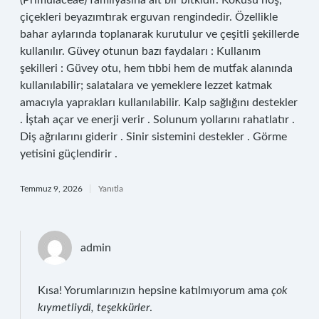
(Primulaceae) familyasına ait bir bitkidir. Kokusu hoş,
çiçekleri beyazımtırak erguvan rengindedir. Özellikle
bahar aylarında toplanarak kurutulur ve çeşitli şekillerde
kullanılır. Güvey otunun bazı faydaları : Kullanım
şekilleri : Güvey otu, hem tıbbi hem de mutfak alanında
kullanılabilir; salatalara ve yemeklere lezzet katmak
amacıyla yaprakları kullanılabilir. Kalp sağlığını destekler
. İştah açar ve enerji verir . Solunum yollarını rahatlatır .
Diş ağrılarını giderir . Sinir sistemini destekler . Görme
yetisini güçlendirir .
Temmuz 9, 2026
Yanıtla
admin
Kısa! Yorumlarınızın hepsine katılmıyorum ama
çok
kıymetliydi, teşekkürler
.