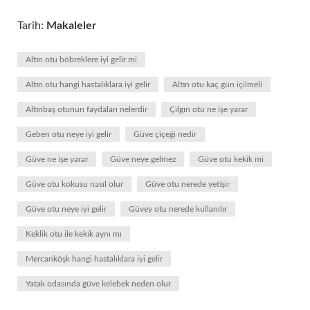
Tarih:
Makaleler
Altın otu böbreklere iyi gelir mi
Altın otu hangi hastalıklara iyi gelir
Altın otu kaç gün içilmeli
Altınbaş otunun faydaları nelerdir
Çılgın otu ne işe yarar
Geben otu neye iyi gelir
Güve çiçeği nedir
Güve ne işe yarar
Güve neye gelmez
Güve otu kekik mi
Güve otu kokusu nasıl olur
Güve otu nerede yetişir
Güve otu neye iyi gelir
Güvey otu nerede kullanılır
Keklik otu ile kekik aynı mı
Mercanköşk hangi hastalıklara iyi gelir
Yatak odasında güve kelebek neden olur