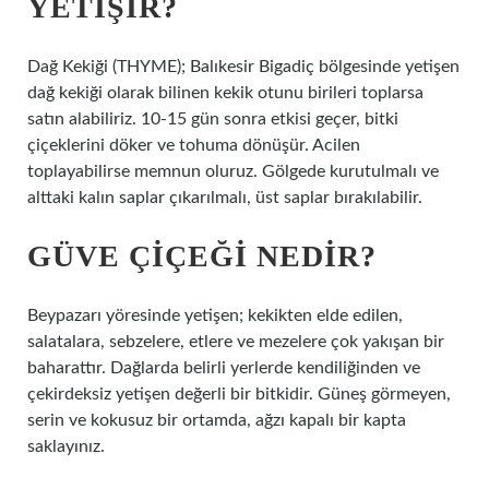
YETIŞIR?
Dağ Kekiği (THYME); Balıkesir Bigadiç bölgesinde yetişen
dağ kekiği olarak bilinen kekik otunu birileri toplarsa
satın alabiliriz. 10-15 gün sonra etkisi geçer, bitki
çiçeklerini döker ve tohuma dönüşür. Acilen
toplayabilirse memnun oluruz. Gölgede kurutulmalı ve
alttaki kalın saplar çıkarılmalı, üst saplar bırakılabilir.
GÜVE ÇIÇEĞI NEDIR?
Beypazarı yöresinde yetişen; kekikten elde edilen,
salatalara, sebzelere, etlere ve mezelere çok yakışan bir
baharattır. Dağlarda belirli yerlerde kendiliğinden ve
çekirdeksiz yetişen değerli bir bitkidir. Güneş görmeyen,
serin ve kokusuz bir ortamda, ağzı kapalı bir kapta
saklayınız.