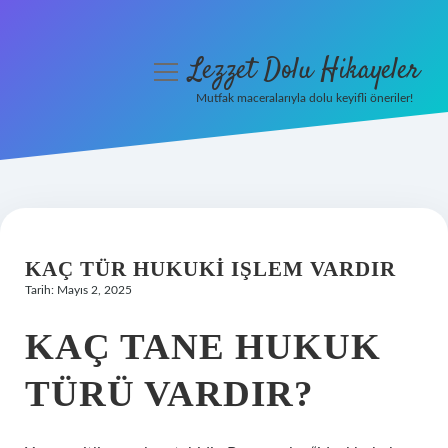
Lezzet Dolu Hikayeler
menüyü
aç
Mutfak maceralarıyla dolu keyifli öneriler!
Anasayfa
Gizlilik Politikası
Yasal Uyarı
KAÇ TÜR HUKUKI IŞLEM VARDIR
Hakkımızda
Tarih: Mayıs 2, 2025
KAÇ TANE HUKUK
TÜRÜ VARDIR?