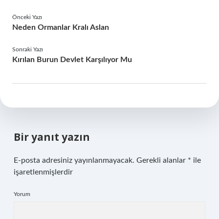
Önceki Yazı
Neden Ormanlar Kralı Aslan
Sonraki Yazı
Kırılan Burun Devlet Karşılıyor Mu
Bir yanıt yazın
E-posta adresiniz yayınlanmayacak.
Gerekli alanlar
*
ile
işaretlenmişlerdir
Yorum