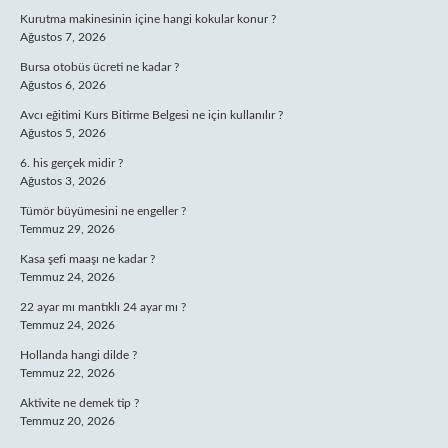
Kurutma makinesinin içine hangi kokular konur ?
Ağustos 7, 2026
Bursa otobüs ücreti ne kadar ?
Ağustos 6, 2026
Avcı eğitimi Kurs Bitirme Belgesi ne için kullanılır ?
Ağustos 5, 2026
6. his gerçek midir ?
Ağustos 3, 2026
Tümör büyümesini ne engeller ?
Temmuz 29, 2026
Kasa şefi maaşı ne kadar ?
Temmuz 24, 2026
22 ayar mı mantıklı 24 ayar mı ?
Temmuz 24, 2026
Hollanda hangi dilde ?
Temmuz 22, 2026
Aktivite ne demek tip ?
Temmuz 20, 2026