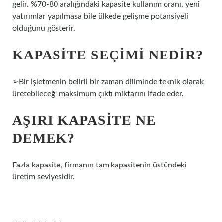
gelir. %70-80 aralığındaki kapasite kullanım oranı, yeni
yatırımlar yapılmasa bile ülkede gelişme potansiyeli
olduğunu gösterir.
KAPASITE SEÇIMI NEDIR?
➢Bir işletmenin belirli bir zaman diliminde teknik olarak
üretebileceği maksimum çıktı miktarını ifade eder.
AŞIRI KAPASITE NE
DEMEK?
Fazla kapasite, firmanın tam kapasitenin üstündeki
üretim seviyesidir.