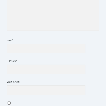
İsim*
E-Posta*
Web Sitesi