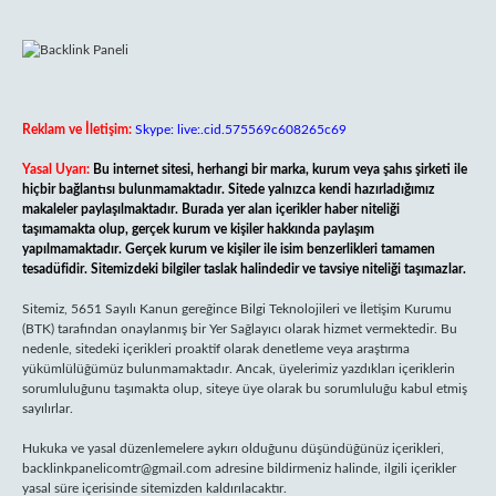
Reklam ve İletişim:
Skype: live:.cid.575569c608265c69
Yasal Uyarı:
Bu internet sitesi, herhangi bir marka, kurum veya şahıs şirketi ile
hiçbir bağlantısı bulunmamaktadır. Sitede yalnızca kendi hazırladığımız
makaleler paylaşılmaktadır. Burada yer alan içerikler haber niteliği
taşımamakta olup, gerçek kurum ve kişiler hakkında paylaşım
yapılmamaktadır. Gerçek kurum ve kişiler ile isim benzerlikleri tamamen
tesadüfidir. Sitemizdeki bilgiler taslak halindedir ve tavsiye niteliği taşımazlar.
Sitemiz, 5651 Sayılı Kanun gereğince Bilgi Teknolojileri ve İletişim Kurumu
(BTK) tarafından onaylanmış bir Yer Sağlayıcı olarak hizmet vermektedir. Bu
nedenle, sitedeki içerikleri proaktif olarak denetleme veya araştırma
yükümlülüğümüz bulunmamaktadır. Ancak, üyelerimiz yazdıkları içeriklerin
sorumluluğunu taşımakta olup, siteye üye olarak bu sorumluluğu kabul etmiş
sayılırlar.
Hukuka ve yasal düzenlemelere aykırı olduğunu düşündüğünüz içerikleri,
backlinkpanelicomtr@gmail.com
adresine bildirmeniz halinde, ilgili içerikler
yasal süre içerisinde sitemizden kaldırılacaktır.