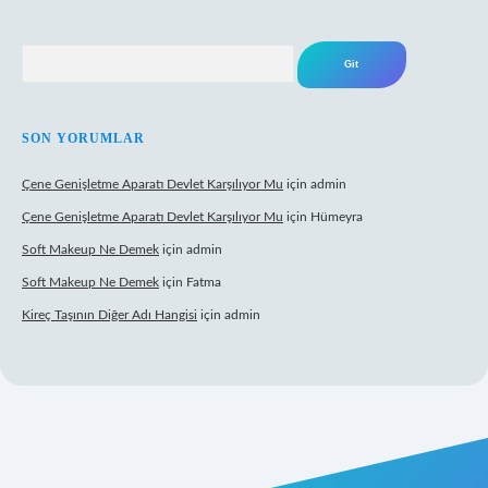
Arama
SON YORUMLAR
Çene Genişletme Aparatı Devlet Karşılıyor Mu
için
admin
Çene Genişletme Aparatı Devlet Karşılıyor Mu
için
Hümeyra
Soft Makeup Ne Demek
için
admin
Soft Makeup Ne Demek
için
Fatma
Kireç Taşının Diğer Adı Hangisi
için
admin
 giriş