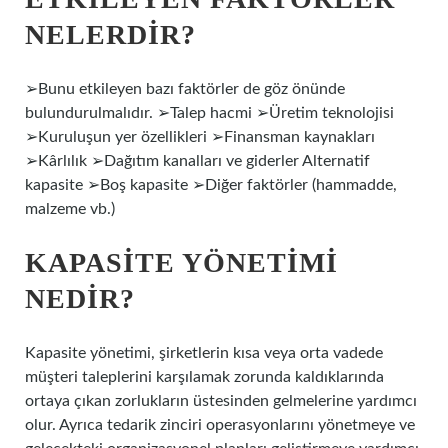
NELERDIR?
➢Bunu etkileyen bazı faktörler de göz önünde
bulundurulmalıdır. ➢Talep hacmi ➢Üretim teknolojisi
➢Kuruluşun yer özellikleri ➢Finansman kaynakları
➢Kârlılık ➢Dağıtım kanalları ve giderler Alternatif
kapasite ➢Boş kapasite ➢Diğer faktörler (hammadde,
malzeme vb.)
KAPASITE YÖNETIMI
NEDIR?
Kapasite yönetimi, şirketlerin kısa veya orta vadede
müşteri taleplerini karşılamak zorunda kaldıklarında
ortaya çıkan zorlukların üstesinden gelmelerine yardımcı
olur. Ayrıca tedarik zinciri operasyonlarını yönetmeye ve