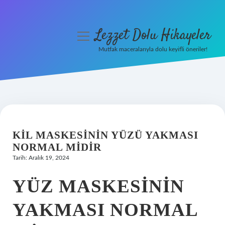
Lezzet Dolu Hikayeler
menüyü
aç
Mutfak maceralarıyla dolu keyifli öneriler!
Anasayfa
Gizlilik Politikası
Yasal Uyarı
KIL MASKESININ YÜZÜ YAKMASI
Hakkımızda
NORMAL MIDIR
Tarih: Aralık 19, 2024
YÜZ MASKESININ
YAKMASI NORMAL