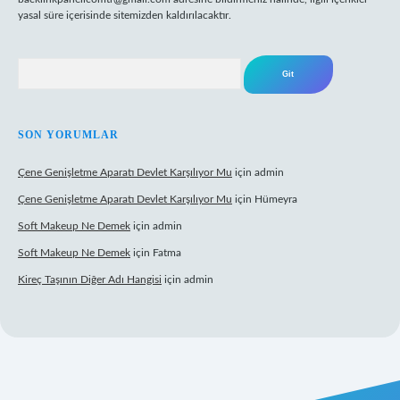
yasal süre içerisinde sitemizden kaldırılacaktır.
Arama
SON YORUMLAR
Çene Genişletme Aparatı Devlet Karşılıyor Mu
için
admin
Çene Genişletme Aparatı Devlet Karşılıyor Mu
için
Hümeyra
Soft Makeup Ne Demek
için
admin
Soft Makeup Ne Demek
için
Fatma
Kireç Taşının Diğer Adı Hangisi
için
admin
iriş