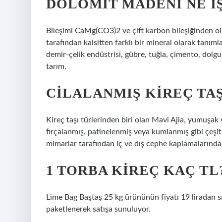
DOLOMIT MADENI NE I
Bileşimi CaMg(CO3)2 ve çift karbon bileşiğinden ol
tarafından kalsitten farklı bir mineral olarak tanıml
demir-çelik endüstrisi, gübre, tuğla, çimento, dolgu
tarım.
CILALANMIŞ KIREÇ TAŞ
Kireç taşı türlerinden biri olan Mavi Ajia, yumuşak 
fırçalanmış, patinelenmiş veya kumlanmış gibi çeşit
mimarlar tarafından iç ve dış cephe kaplamalarında sı
1 TORBA KIREÇ KAÇ TL
Lime Bag Baştaş 25 kg ürününün fiyatı 19 liradan sa
paketlenerek satışa sunuluyor.