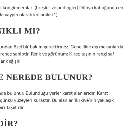
akıl konglomeraları (breşler ve pudingler) Dünya kabuğunda en
 yaygın olarak kullanılır (1).
NIKLI MI?
uğundan özel bir bakım gerektirmez. Genellikle dış mekanlarda
dirence sahiptir. Renk ve görünüm: Kireç taşının rengi saf
r değişir.
DE NEREDE BULUNUR?
nde bulunur. Bulunduğu yerler karst alanlarıdır. Karst
r çünkü yüzeyleri kuraktır. Bu alanlar Türkiye’nin yaklaşık
i Taşeli’dir.
DIR?