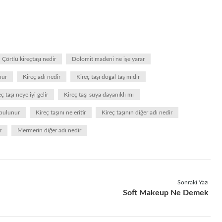
Çörtlü kireçtaşı nedir
Dolomit madeni ne işe yarar
nur
Kireç adı nedir
Kireç taşı doğal taş mıdır
ç taşı neye iyi gelir
Kireç taşı suya dayanıklı mı
 bulunur
Kireç taşını ne eritir
Kireç taşının diğer adı nedir
r
Mermerin diğer adı nedir
Sonraki Yazı
Soft Makeup Ne Demek