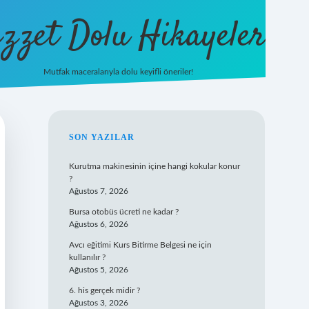
zzet Dolu Hikayeler
Mutfak maceralarıyla dolu keyifli öneriler!
betci giriş
SIDEBAR
SON YAZILAR
Kurutma makinesinin içine hangi kokular konur
?
Ağustos 7, 2026
Bursa otobüs ücreti ne kadar ?
Ağustos 6, 2026
Avcı eğitimi Kurs Bitirme Belgesi ne için
kullanılır ?
Ağustos 5, 2026
6. his gerçek midir ?
Ağustos 3, 2026