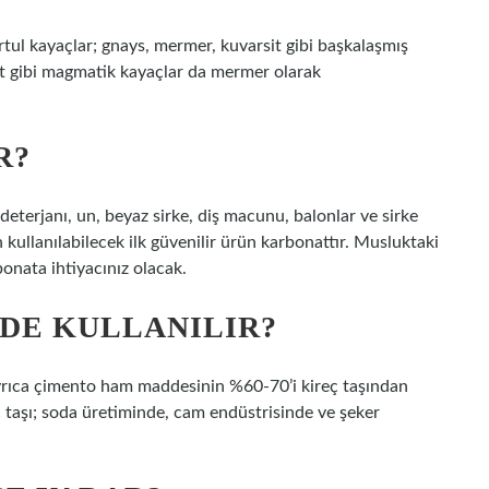
rtul kayaçlar; gnays, mermer, kuvarsit gibi başkalaşmış
zalt gibi magmatik kayaçlar da mermer olarak
R?
deterjanı, un, beyaz sirke, diş macunu, balonlar ve sirke
 kullanılabilecek ilk güvenilir ürün karbonattır. Musluktaki
bonata ihtiyacınız olacak.
DE KULLANILIR?
 Ayrıca çimento ham maddesinin %60-70’i kireç taşından
eç taşı; soda üretiminde, cam endüstrisinde ve şeker