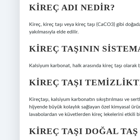
KIREÇ ADI NEDIR?
Kireç, kireç taşı veya kireç taşı (CaCO3) gibi doğada
yakılmasıyla elde edilir.
KIREÇ TAŞININ SISTEM
Kalsiyum karbonat, halk arasında kireç taşı olarak b
KIREÇ TAŞI TEMIZLIKT
Kireçtaşı, kalsiyum karbonatın sıkıştırılması ve sert
hijyende büyük kolaylık sağlayan özel kimyasal ürün
lavabolardan ve küvetlerden kireç lekelerini etkili bi
KIREÇ TAŞI DOĞAL TAŞ