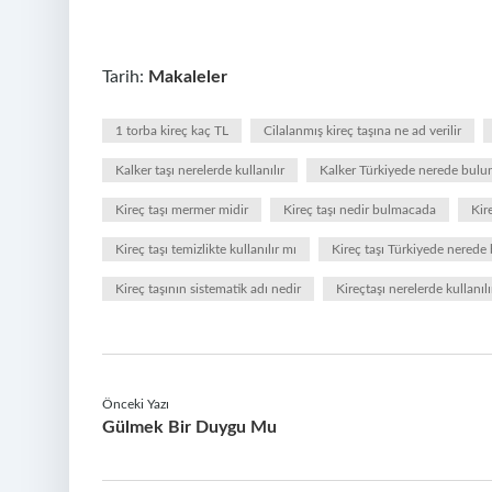
Tarih:
Makaleler
1 torba kireç kaç TL
Cilalanmış kireç taşına ne ad verilir
Kalker taşı nerelerde kullanılır
Kalker Türkiyede nerede bulu
Kireç taşı mermer midir
Kireç taşı nedir bulmacada
Kire
Kireç taşı temizlikte kullanılır mı
Kireç taşı Türkiyede nerede
Kireç taşının sistematik adı nedir
Kireçtaşı nerelerde kullanılı
Önceki Yazı
Gülmek Bir Duygu Mu