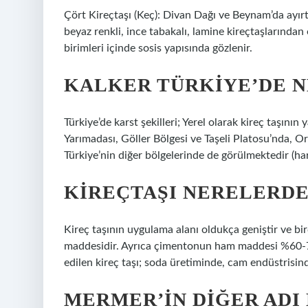
Çört Kireçtaşı (Keç): Divan Dağı ve Beynam’da ayırt 
beyaz renkli, ince tabakalı, lamine kireçtaşlarından 
birimleri içinde sosis yapısında gözlenir.
KALKER TÜRKIYE’DE 
Türkiye’de karst şekilleri; Yerel olarak kireç taşının
Yarımadası, Göller Bölgesi ve Taşeli Platosu’nda,
Türkiye’nin diğer bölgelerinde de görülmektedir (har
KIREÇTAŞI NERELERDE
Kireç taşının uygulama alanı oldukça geniştir ve birç
maddesidir. Ayrıca çimentonun ham maddesi %60-70 o
edilen kireç taşı; soda üretiminde, cam endüstrisin
MERMER’IN DIĞER ADI