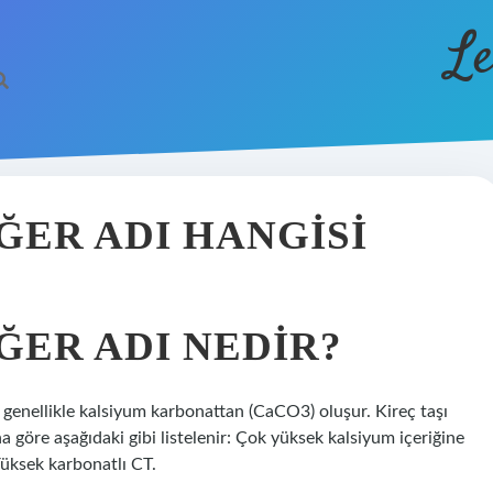
Le
IĞER ADI HANGISI
IĞER ADI NEDIR?
şı genellikle kalsiyum karbonattan (CaCO3) oluşur. Kireç taşı
na göre aşağıdaki gibi listelenir: Çok yüksek kalsiyum içeriğine
 Yüksek karbonatlı CT.