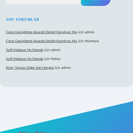
SON YORUMLAR
Çene Genişletme Aparatı Devlet Karşılıyor Mu
için
admin
Çene Genişletme Aparatı Devlet Karşılıyor Mu
için
Hümeyra
Soft Makeup Ne Demek
için
admin
Soft Makeup Ne Demek
için
Fatma
Kireç Taşının Diğer Adı Hangisi
için
admin
 giriş