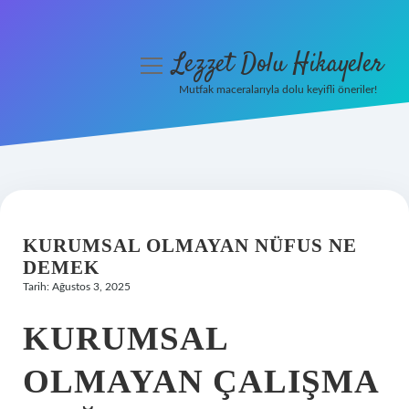
Lezzet Dolu Hikayeler
menüyü
aç
Mutfak maceralarıyla dolu keyifli öneriler!
Anasayfa
Gizlilik Politikası
Yasal Uyarı
KURUMSAL OLMAYAN NÜFUS NE
Hakkımızda
DEMEK
Tarih: Ağustos 3, 2025
KURUMSAL
OLMAYAN ÇALIŞMA