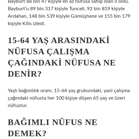
Bayburt 86 bin 47 kişiyle en az nüfusa sahip olan il oldu.
Bayburt’u 89 bin 317 kişiyle Tunceli, 92 bin 819 kişiyle
Ardahan, 148 bin 539 kişiyle Gümüşhane ve 155 bin 179
kişiyle Kilis izledi.
15-64 YAŞ ARASINDAKI
NÜFUSA ÇALIŞMA
ÇAĞINDAKI NÜFUSA NE
DENIR?
Yaşlı bağımlılık oranı, 15-64 yaş grubundaki, yani çalışma
çağındaki nüfusta her 100 kişiye düşen 65 yaş ve üzeri
nüfustur.
BAĞIMLI NÜFUS NE
DEMEK?