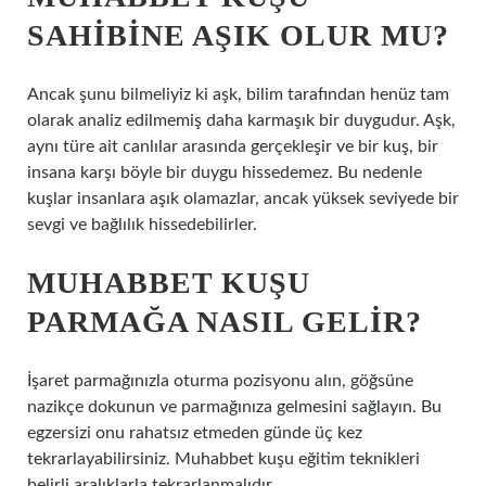
SAHIBINE AŞIK OLUR MU?
Ancak şunu bilmeliyiz ki aşk, bilim tarafından henüz tam
olarak analiz edilmemiş daha karmaşık bir duygudur. Aşk,
aynı türe ait canlılar arasında gerçekleşir ve bir kuş, bir
insana karşı böyle bir duygu hissedemez. Bu nedenle
kuşlar insanlara aşık olamazlar, ancak yüksek seviyede bir
sevgi ve bağlılık hissedebilirler.
MUHABBET KUŞU
PARMAĞA NASIL GELIR?
İşaret parmağınızla oturma pozisyonu alın, göğsüne
nazikçe dokunun ve parmağınıza gelmesini sağlayın. Bu
egzersizi onu rahatsız etmeden günde üç kez
tekrarlayabilirsiniz. Muhabbet kuşu eğitim teknikleri
belirli aralıklarla tekrarlanmalıdır.