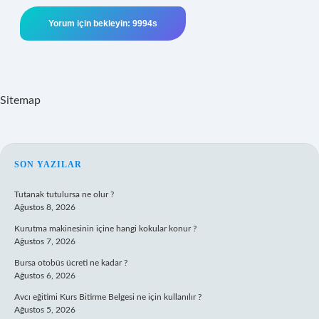
Sitemap
SIDEBAR
SON YAZILAR
Tutanak tutulursa ne olur ?
Ağustos 8, 2026
Kurutma makinesinin içine hangi kokular konur ?
Ağustos 7, 2026
Bursa otobüs ücreti ne kadar ?
Ağustos 6, 2026
Avcı eğitimi Kurs Bitirme Belgesi ne için kullanılır ?
Ağustos 5, 2026