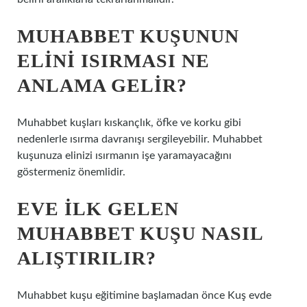
MUHABBET KUŞUNUN
ELINI ISIRMASI NE
ANLAMA GELIR?
Muhabbet kuşları kıskançlık, öfke ve korku gibi
nedenlerle ısırma davranışı sergileyebilir. Muhabbet
kuşunuza elinizi ısırmanın işe yaramayacağını
göstermeniz önemlidir.
EVE ILK GELEN
MUHABBET KUŞU NASIL
ALIŞTIRILIR?
Muhabbet kuşu eğitimine başlamadan önce Kuş evde