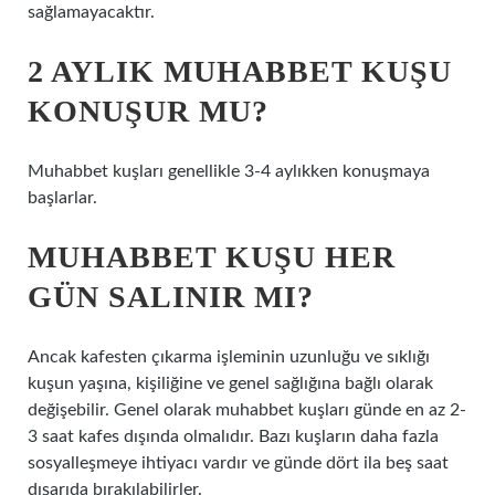
sağlamayacaktır.
2 AYLIK MUHABBET KUŞU
KONUŞUR MU?
Muhabbet kuşları genellikle 3-4 aylıkken konuşmaya
başlarlar.
MUHABBET KUŞU HER
GÜN SALINIR MI?
Ancak kafesten çıkarma işleminin uzunluğu ve sıklığı
kuşun yaşına, kişiliğine ve genel sağlığına bağlı olarak
değişebilir. Genel olarak muhabbet kuşları günde en az 2-
3 saat kafes dışında olmalıdır. Bazı kuşların daha fazla
sosyalleşmeye ihtiyacı vardır ve günde dört ila beş saat
dışarıda bırakılabilirler.