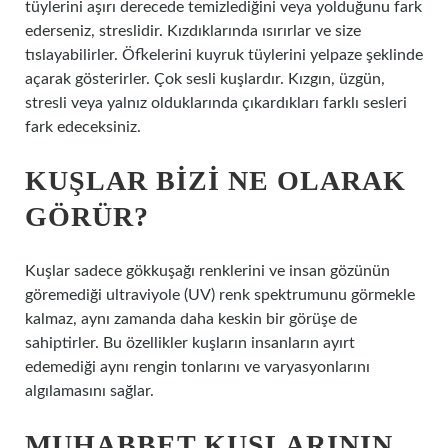
tüylerini aşırı derecede temizlediğini veya yolduğunu fark
ederseniz, streslidir. Kızdıklarında ısırırlar ve size
tıslayabilirler. Öfkelerini kuyruk tüylerini yelpaze şeklinde
açarak gösterirler. Çok sesli kuşlardır. Kızgın, üzgün,
stresli veya yalnız olduklarında çıkardıkları farklı sesleri
fark edeceksiniz.
KUŞLAR BIZI NE OLARAK
GÖRÜR?
Kuşlar sadece gökkuşağı renklerini ve insan gözünün
göremediği ultraviyole (UV) renk spektrumunu görmekle
kalmaz, aynı zamanda daha keskin bir görüşe de
sahiptirler. Bu özellikler kuşların insanların ayırt
edemediği aynı rengin tonlarını ve varyasyonlarını
algılamasını sağlar.
MUHABBET KUŞLARININ