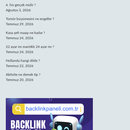
6. his gerçek midir ?
Ağustos 3, 2026
Tümör büyümesini ne engeller ?
Temmuz 29, 2026
Kasa şefi maaşı ne kadar ?
Temmuz 24, 2026
22 ayar mı mantıklı 24 ayar mı ?
Temmuz 24, 2026
Hollanda hangi dilde ?
Temmuz 22, 2026
Aktivite ne demek tip ?
Temmuz 20, 2026