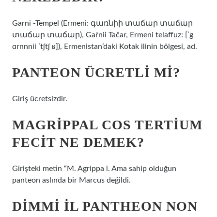
Garni -Tempel (Ermeni: գառնիի տաճար տաճար
տաճար տաճար), Gaṙnii Tačar, Ermeni telaffuz: [ˈg
ɑrnnnii ˈtʃtʃ ʁ]), Ermenistan’daki Kotak ilinin bölgesi, ad.
PANTEON ÜCRETLI MI?
Giriş ücretsizdir.
MAGRIPPAL COS TERTIUM
FECIT NE DEMEK?
Girişteki metin “M. Agrippa l. Ama sahip olduğun
panteon aslında bir Marcus değildi.
DIMMI IL PANTHEON NON