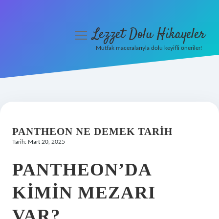
Lezzet Dolu Hikayeler
menüyü
aç
Mutfak maceralarıyla dolu keyifli öneriler!
Anasayfa
Gizlilik Politikası
Yasal Uyarı
PANTHEON NE DEMEK TARIH
Hakkımızda
Tarih: Mart 20, 2025
PANTHEON’DA
KIMIN MEZARI
VAR?