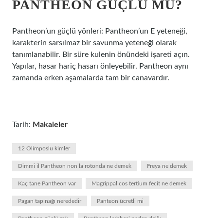
PANTHEON GÜÇLÜ MÜ?
Pantheon’un güçlü yönleri: Pantheon’un E yeteneği,
karakterin sarsılmaz bir savunma yeteneği olarak
tanımlanabilir. Bir süre kulenin önündeki işareti açın.
Yapılar, hasar hariç hasarı önleyebilir. Pantheon aynı
zamanda erken aşamalarda tam bir canavardır.
Tarih:
Makaleler
12 Olimposlu kimler
Dimmi il Pantheon non la rotonda ne demek
Freya ne demek
Kaç tane Pantheon var
Magrippal cos tertium fecit ne demek
Pagan tapınağı nerededir
Panteon ücretli mi