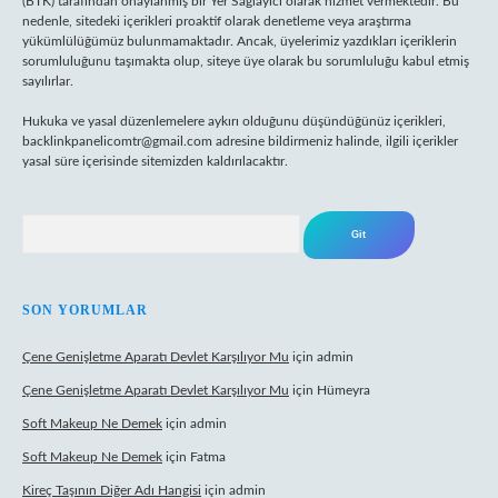
(BTK) tarafından onaylanmış bir Yer Sağlayıcı olarak hizmet vermektedir. Bu
nedenle, sitedeki içerikleri proaktif olarak denetleme veya araştırma
yükümlülüğümüz bulunmamaktadır. Ancak, üyelerimiz yazdıkları içeriklerin
sorumluluğunu taşımakta olup, siteye üye olarak bu sorumluluğu kabul etmiş
sayılırlar.
Hukuka ve yasal düzenlemelere aykırı olduğunu düşündüğünüz içerikleri,
backlinkpanelicomtr@gmail.com
adresine bildirmeniz halinde, ilgili içerikler
yasal süre içerisinde sitemizden kaldırılacaktır.
Arama
SON YORUMLAR
Çene Genişletme Aparatı Devlet Karşılıyor Mu
için
admin
Çene Genişletme Aparatı Devlet Karşılıyor Mu
için
Hümeyra
Soft Makeup Ne Demek
için
admin
Soft Makeup Ne Demek
için
Fatma
Kireç Taşının Diğer Adı Hangisi
için
admin