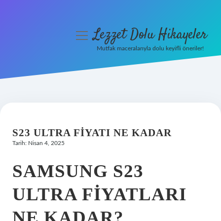
Lezzet Dolu Hikayeler
menüyü
aç
Mutfak maceralarıyla dolu keyifli öneriler!
Anasayfa
Gizlilik Politikası
Yasal Uyarı
S23 ULTRA FIYATI NE KADAR
Hakkımızda
Tarih: Nisan 4, 2025
SAMSUNG S23
ULTRA FIYATLARI
NE KADAR?