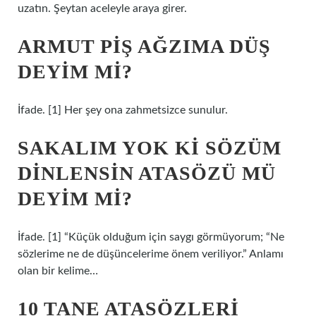
uzatın. Şeytan aceleyle araya girer.
ARMUT PIŞ AĞZIMA DÜŞ
DEYIM MI?
İfade. [1] Her şey ona zahmetsizce sunulur.
SAKALIM YOK KI SÖZÜM
DINLENSIN ATASÖZÜ MÜ
DEYIM MI?
İfade. [1] “Küçük olduğum için saygı görmüyorum; “Ne
sözlerime ne de düşüncelerime önem veriliyor.” Anlamı
olan bir kelime…
10 TANE ATASÖZLERI