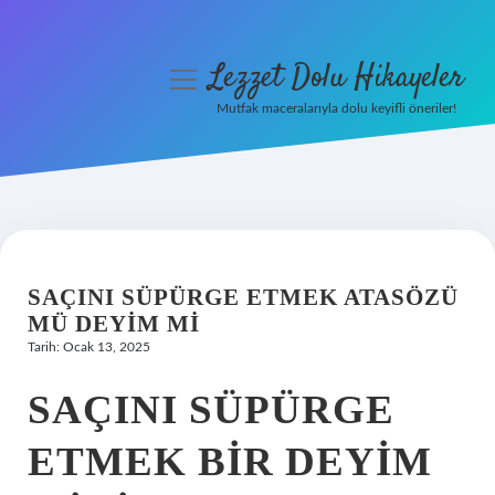
Lezzet Dolu Hikayeler
menüyü
aç
Mutfak maceralarıyla dolu keyifli öneriler!
Anasayfa
Gizlilik Politikası
Yasal Uyarı
SAÇINI SÜPÜRGE ETMEK ATASÖZÜ
Hakkımızda
MÜ DEYIM MI
Tarih: Ocak 13, 2025
SAÇINI SÜPÜRGE
ETMEK BIR DEYIM