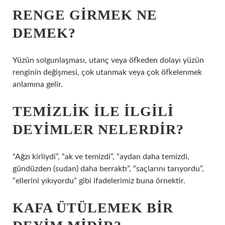
RENGE GIRMEK NE
DEMEK?
Yüzün solgunlaşması, utanç veya öfkeden dolayı yüzün
renginin değişmesi, çok utanmak veya çok öfkelenmek
anlamına gelir.
TEMIZLIK ILE ILGILI
DEYIMLER NELERDIR?
“Ağzı kirliydi”, “ak ve temizdi”, “aydan daha temizdi,
gündüzden (sudan) daha berraktı”, “saçlarını tarıyordu”,
“ellerini yıkıyordu” gibi ifadelerimiz buna örnektir.
KAFA ÜTÜLEMEK BIR