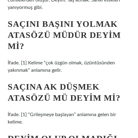
cümlelerden oluşur. Deyim: Taş atmak. Sanki etekleri
yanıyormuş gibi.
SAÇINI BAŞINI YOLMAK
ATASÖZÜ MÜDÜR DEYIM
MI?
İfade. [1] Kelime “çok üzgün olmak, üzüntüsünden
yakınmak” anlamına gelir.
SAÇINA AK DÜŞMEK
ATASÖZÜ MÜ DEYIM MI?
İfade. [1] “Grileşmeye başlayan” anlamına gelen bir
kelime.