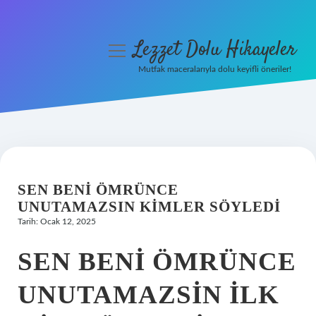
Lezzet Dolu Hikayeler
menüyü
aç
Mutfak maceralarıyla dolu keyifli öneriler!
Anasayfa
Gizlilik Politikası
Yasal Uyarı
SEN BENI ÖMRÜNCE
Hakkımızda
UNUTAMAZSIN KIMLER SÖYLEDI
Tarih: Ocak 12, 2025
SEN BENI ÖMRÜNCE
UNUTAMAZSIN ILK