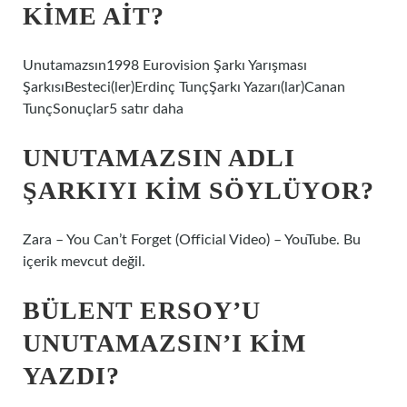
KIME AIT?
Unutamazsın1998 Eurovision Şarkı Yarışması
ŞarkısıBesteci(ler)Erdinç TunçŞarkı Yazarı(lar)Canan
TunçSonuçlar5 satır daha
UNUTAMAZSIN ADLI
ŞARKIYI KIM SÖYLÜYOR?
Zara – You Can’t Forget (Official Video) – YouTube. Bu
içerik mevcut değil.
BÜLENT ERSOY’U
UNUTAMAZSIN’I KIM
YAZDI?