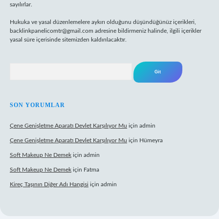
sayılırlar.
Hukuka ve yasal düzenlemelere aykırı olduğunu düşündüğünüz içerikleri,
backlinkpanelicomtr@gmail.com
adresine bildirmeniz halinde, ilgili içerikler
yasal süre içerisinde sitemizden kaldırılacaktır.
Arama
SON YORUMLAR
Çene Genişletme Aparatı Devlet Karşılıyor Mu
için
admin
Çene Genişletme Aparatı Devlet Karşılıyor Mu
için
Hümeyra
Soft Makeup Ne Demek
için
admin
Soft Makeup Ne Demek
için
Fatma
Kireç Taşının Diğer Adı Hangisi
için
admin