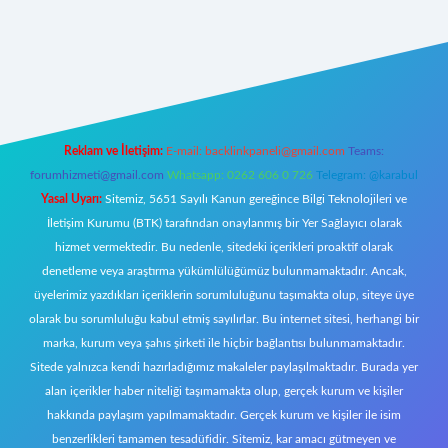
tci giriş
Reklam ve İletişim:
E-mail:
backlinkpaneli@gmail.com
Teams:
forumhizmeti@gmail.com
Whatsapp: 0262 606 0 726
Telegram: @karabul
Yasal Uyarı:
Sitemiz, 5651 Sayılı Kanun gereğince Bilgi Teknolojileri ve
İletişim Kurumu (BTK) tarafından onaylanmış bir Yer Sağlayıcı olarak
hizmet vermektedir. Bu nedenle, sitedeki içerikleri proaktif olarak
denetleme veya araştırma yükümlülüğümüz bulunmamaktadır. Ancak,
üyelerimiz yazdıkları içeriklerin sorumluluğunu taşımakta olup, siteye üye
olarak bu sorumluluğu kabul etmiş sayılırlar. Bu internet sitesi, herhangi bir
marka, kurum veya şahıs şirketi ile hiçbir bağlantısı bulunmamaktadır.
Sitede yalnızca kendi hazırladığımız makaleler paylaşılmaktadır. Burada yer
alan içerikler haber niteliği taşımamakta olup, gerçek kurum ve kişiler
hakkında paylaşım yapılmamaktadır. Gerçek kurum ve kişiler ile isim
benzerlikleri tamamen tesadüfidir. Sitemiz, kar amacı gütmeyen ve