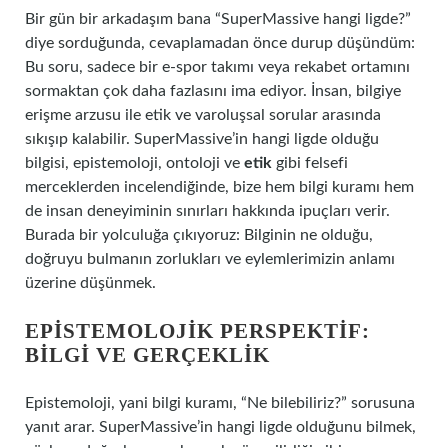
Bir gün bir arkadaşım bana “SuperMassive hangi ligde?”
diye sorduğunda, cevaplamadan önce durup düşündüm:
Bu soru, sadece bir e-spor takımı veya rekabet ortamını
sormaktan çok daha fazlasını ima ediyor. İnsan, bilgiye
erişme arzusu ile etik ve varoluşsal sorular arasında
sıkışıp kalabilir. SuperMassive’in hangi ligde olduğu
bilgisi, epistemoloji, ontoloji ve
etik
gibi felsefi
merceklerden incelendiğinde, bize hem bilgi kuramı hem
de insan deneyiminin sınırları hakkında ipuçları verir.
Burada bir yolculuğa çıkıyoruz: Bilginin ne olduğu,
doğruyu bulmanın zorlukları ve eylemlerimizin anlamı
üzerine düşünmek.
EPISTEMOLOJIK PERSPEKTIF:
BILGI VE GERÇEKLIK
Epistemoloji, yani bilgi kuramı, “Ne bilebiliriz?” sorusuna
yanıt arar. SuperMassive’in hangi ligde olduğunu bilmek,