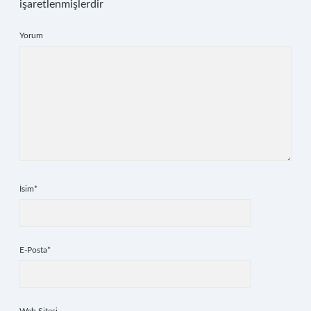
işaretlenmişlerdir
Yorum
İsim*
E-Posta*