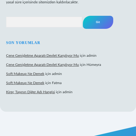
yasal süre içerisinde sitemizden kaldırılacaktır.
Arama
SON YORUMLAR
Çene Genişletme Aparatı Devlet Karşılıyor Mu
için
admin
Çene Genişletme Aparatı Devlet Karşılıyor Mu
için
Hümeyra
Soft Makeup Ne Demek
için
admin
Soft Makeup Ne Demek
için
Fatma
Kireç Taşının Diğer Adı Hangisi
için
admin
betci giriş