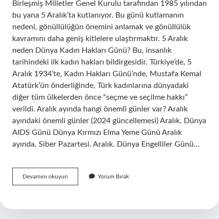
Birleşmiş Milletler Genel Kurulu tarafından 1985 yılından
bu yana 5 Aralık’ta kutlanıyor. Bu günü kutlamanın
nedeni, gönüllülüğün önemini anlamak ve gönüllülük
kavramını daha geniş kitlelere ulaştırmaktır. 5 Aralık
neden Dünya Kadın Hakları Günü? Bu, insanlık
tarihindeki ilk kadın hakları bildirgesidir. Türkiye’de, 5
Aralık 1934’te, Kadın Hakları Günü’nde, Mustafa Kemal
Atatürk’ün önderliğinde, Türk kadınlarına dünyadaki
diğer tüm ülkelerden önce “seçme ve seçilme hakkı”
verildi. Aralık ayında hangi önemli günler var? Aralık
ayındaki önemli günler (2024 güncellemesi) Aralık. Dünya
AIDS Günü Dünya Kırmızı Elma Yeme Günü Aralık
ayında. Siber Pazartesi. Aralık. Dünya Engelliler Günü…
5
Devamını okuyun
Yorum Bırak
Aralık
Ne
Günü
Olarak