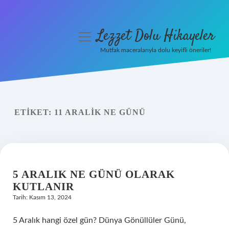
Lezzet Dolu Hikayeler
menüyü
aç
Mutfak maceralarıyla dolu keyifli öneriler!
Anasayfa
Gizlilik Politikası
ETIKET:
11 ARALIK NE GÜNÜ
Yasal Uyarı
Hakkımızda
5 ARALIK NE GÜNÜ OLARAK
KUTLANIR
Tarih: Kasım 13, 2024
5 Aralık hangi özel gün? Dünya Gönüllüler Günü,