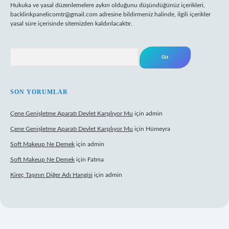
Hukuka ve yasal düzenlemelere aykırı olduğunu düşündüğünüz içerikleri,
backlinkpanelicomtr@gmail.com
adresine bildirmeniz halinde, ilgili içerikler
yasal süre içerisinde sitemizden kaldırılacaktır.
Arama
SON YORUMLAR
Çene Genişletme Aparatı Devlet Karşılıyor Mu
için
admin
Çene Genişletme Aparatı Devlet Karşılıyor Mu
için
Hümeyra
Soft Makeup Ne Demek
için
admin
Soft Makeup Ne Demek
için
Fatma
Kireç Taşının Diğer Adı Hangisi
için
admin