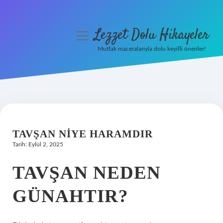
Lezzet Dolu Hikayeler
menüyü
aç
Mutfak maceralarıyla dolu keyifli öneriler!
Anasayfa
Gizlilik Politikası
Yasal Uyarı
TAVŞAN NIYE HARAMDIR
Hakkımızda
Tarih: Eylül 2, 2025
TAVŞAN NEDEN
GÜNAHTIR?