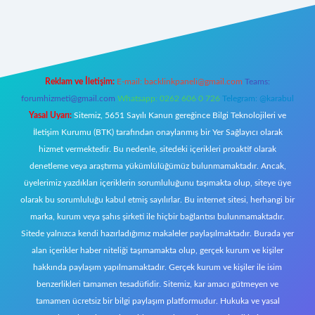
 giriş
Reklam ve İletişim:
E-mail:
backlinkpaneli@gmail.com
Teams:
forumhizmeti@gmail.com
Whatsapp: 0262 606 0 726
Telegram: @karabul
Yasal Uyarı:
Sitemiz, 5651 Sayılı Kanun gereğince Bilgi Teknolojileri ve
İletişim Kurumu (BTK) tarafından onaylanmış bir Yer Sağlayıcı olarak
hizmet vermektedir. Bu nedenle, sitedeki içerikleri proaktif olarak
denetleme veya araştırma yükümlülüğümüz bulunmamaktadır. Ancak,
üyelerimiz yazdıkları içeriklerin sorumluluğunu taşımakta olup, siteye üye
olarak bu sorumluluğu kabul etmiş sayılırlar. Bu internet sitesi, herhangi bir
marka, kurum veya şahıs şirketi ile hiçbir bağlantısı bulunmamaktadır.
Sitede yalnızca kendi hazırladığımız makaleler paylaşılmaktadır. Burada yer
alan içerikler haber niteliği taşımamakta olup, gerçek kurum ve kişiler
hakkında paylaşım yapılmamaktadır. Gerçek kurum ve kişiler ile isim
benzerlikleri tamamen tesadüfidir. Sitemiz, kar amacı gütmeyen ve
tamamen ücretsiz bir bilgi paylaşım platformudur. Hukuka ve yasal