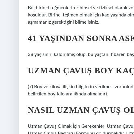
Bu, birinci teğmenlerin zihinsel ve fiziksel olarak zo
koşuldur. Birinci teğmen olmak için kaç yaşında olma
aşmamanız gerektiğini bilmelisiniz.
41 YAŞINDAN SONRA AS
38 yaş sınırı kaldırılmış olup, bu yaştan itibaren ba
UZMAN ÇAVUŞ BOY KA
(7) Boy ve kiloya ilişkin bilgilerin verilmesi zorunl
belirtilen boy-kilo aralığında olmalıdır).
NASIL UZMAN ÇAVUŞ O
Uzman Çavuş Olmak İçin Gerekenler: Uzman Çavuş p
Uzman Çavuş Başvuru Formunu doldurmalıdır. Uzma