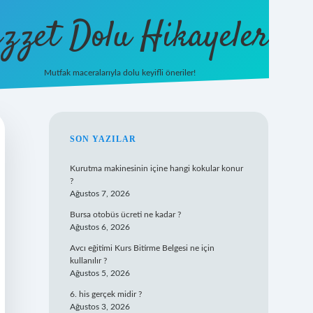
zzet Dolu Hikayeler
Mutfak maceralarıyla dolu keyifli öneriler!
betci giri
SIDEBAR
SON YAZILAR
Kurutma makinesinin içine hangi kokular konur
?
Ağustos 7, 2026
Bursa otobüs ücreti ne kadar ?
Ağustos 6, 2026
Avcı eğitimi Kurs Bitirme Belgesi ne için
kullanılır ?
Ağustos 5, 2026
6. his gerçek midir ?
Ağustos 3, 2026