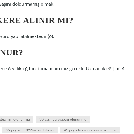
2 yaşını doldurmamış olmak.
KERE ALINIR MI?
şvuru yapılabilmektedir (6).
UNUR?
de 6 yıllık eğitimi tamamlamanız gerekir. Uzmanlık eğitimi 4
üsteğmen olunur mu
30 yaşında yüzbaşı olunur mu
35 yaş üstü KPSSye girebilir mi
41 yaşından sonra askere alınır mı