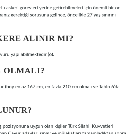
rlu askeri görevleri yerine getirebilmeleri için önemli bir ön
nız gerektiği sorusuna gelince, öncelikle 27 yaş sınırını
KERE ALINIR MI?
şvuru yapılabilmektedir (6).
Ç OLMALI?
udur (boy en az 167 cm, en fazla 210 cm olmalı ve Tablo 6’da
LUNUR?
ozisyonuna uygun olan kişiler Türk Silahlı Kuvvetleri
n Çavuş adayları sınav ve mülakatları tamamladıktan sonra