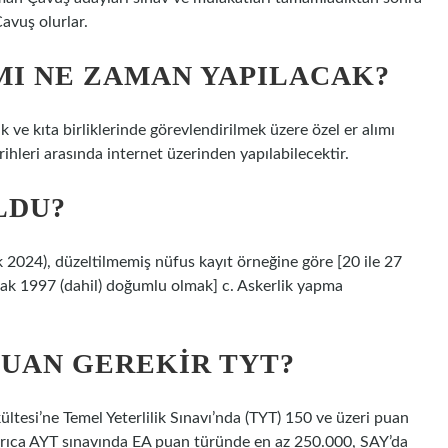
avuş olurlar.
MI NE ZAMAN YAPILACAK?
 ve kıta birliklerinde görevlendirilmek üzere özel er alımı
hleri ​​arasında internet üzerinden yapılabilecektir.
LDU?
 2024), düzeltilmemiş nüfus kayıt örneğine göre [20 ile 27
cak 1997 (dahil) doğumlu olmak] c. Askerlik yapma
PUAN GEREKIR TYT?
ltesi’ne Temel Yeterlilik Sınavı’nda (TYT) 150 ve üzeri puan
Ayrıca AYT sınavında EA puan türünde en az 250.000, SAY’da