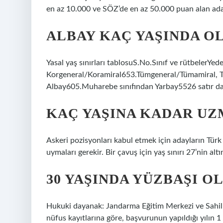
en az 10.000 ve SÖZ’de en az 50.000 puan alan ada
ALBAY KAÇ YAŞINDA O
Yasal yaş sınırları tablosuS.No.Sınıf ve rütbelerYed
Korgeneral/Koramiral653.Tümgeneral/Tümamiral, T
Albay605.Muharebe sınıfından Yarbay5526 satır d
KAÇ YAŞINA KADAR UZ
Askeri pozisyonları kabul etmek için adayların Türk 
uymaları gerekir. Bir çavuş için yaş sınırı 27’nin altı
30 YAŞINDA YÜZBAŞI O
Hukuki dayanak: Jandarma Eğitim Merkezi ve Sahil 
nüfus kayıtlarına göre, başvurunun yapıldığı yılın 1