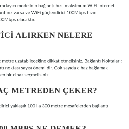
ekrarlayıcı modelinin bağlantı hızı, maksimum WiFi internet
ğlantınız varsa ve WiFi güçlendirici 100Mbps hızını
100Mbps olacaktır.
TICI ALIRKEN NELERE
ç metre uzatabileceğine dikkat etmelisiniz. Bağlantı Noktaları:
tı noktası sayısı önemlidir. Çok sayıda cihaz bağlamak
en bir cihaz seçmelisiniz.
KAÇ METREDEN ÇEKER?
dirici yaklaşık 100 ila 300 metre mesafelerden bağlantı
200 MBPS NE DEMEK?