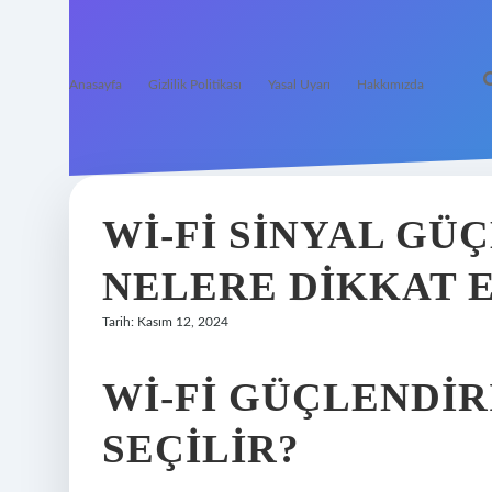
Anasayfa
Gizlilik Politikası
Yasal Uyarı
Hakkımızda
WI-FI SINYAL GÜ
NELERE DIKKAT 
Tarih: Kasım 12, 2024
WI-FI GÜÇLENDIR
SEÇILIR?