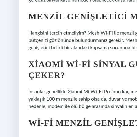
gereksiz sinyal kaybına neden olabilecek unsurlardı
MENZIL GENIŞLETICI M
Hangisini tercih etmeliyim? Mesh Wi-Fi ile menzil ge
bütçenizi göz önünde bulundurmanız gerekir. Mesh 
genişletici belirli bir alandaki kapsama sorununa b
XIAOMI WI-FI SINYAL 
ÇEKER?
İnsanlar genellikle Xiaomi Mi Wi-Fi Pro’nun kaç me
yaklaşık 100 m menzile sahip olsa da, duvar ve mobil
nedenle, modem ile ölü bölge arasında sinyalin en az
WI-FI MENZIL GENIŞLE