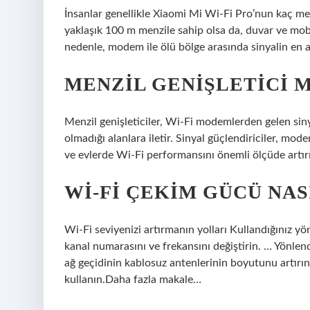
İnsanlar genellikle Xiaomi Mi Wi-Fi Pro’nun kaç me
yaklaşık 100 m menzile sahip olsa da, duvar ve mobil
nedenle, modem ile ölü bölge arasında sinyalin en az
MENZIL GENIŞLETICI M
Menzil genişleticiler, Wi-Fi modemlerden gelen siny
olmadığı alanlara iletir. Sinyal güçlendiriciler, mo
ve evlerde Wi-Fi performansını önemli ölçüde artırı
WI-FI ÇEKIM GÜCÜ NAS
Wi-Fi seviyenizi artırmanın yolları Kullandığınız y
kanal numarasını ve frekansını değiştirin. … Yönlend
ağ geçidinin kablosuz antenlerinin boyutunu artırın
kullanın.Daha fazla makale…