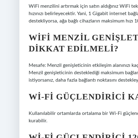
WiFi menzilini artırmak için satın aldığınız WiFi t
hızınızı belirleyecektir. Yani, 1 Gigabit internet ba
destekliyorsa, ağa bağlı cihazların maksimum hızı 
WIFI MENZIL GENIŞLE
DIKKAT EDILMELI?
Mesafe: Menzil genişleticinin etkileşim alanınızı ka
Menzil genişleticinin desteklediği maksimum bağlan
istiyorsanız, daha fazla bağlantı noktasını destekley
WI-FI GÜÇLENDIRICI 
Kullanılabilir ortamlarda ortalama bir Wi-Fi güçlen
kurabilir.
WI-FI GÜÇLENDIRICI 1