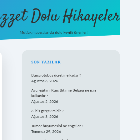
zzet Dolu Hikayeler
Mutfak maceralarıyla dolu keyifli öneriler!
betci giriş
SIDEBAR
SON YAZILAR
Bursa otobüs ücreti ne kadar ?
Ağustos 6, 2026
Avcı eğitimi Kurs Bitirme Belgesi ne için
kullanılır ?
Ağustos 5, 2026
6. his gerçek midir ?
Ağustos 3, 2026
Tümör büyümesini ne engeller ?
Temmuz 29, 2026