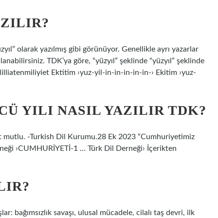
ZILIR?
yıl” olarak yazılmış gibi görünüyor. Genellikle ayrı yazarlar
anabilirsiniz. TDK’ya göre, “yüzyıl” şeklinde “yüzyıl” şeklinde
liatenmiliyiet Ektitim ›yuz-yil-in-in-in-in-in-› Ekitim ›yuz-
 YILI NASIL YAZILIR TDK?
 mutlu. -Turkish Dil Kurumu.28 Ek 2023 “Cumhuriyetimiz
rneği ›CUMHURİYETİ-1 … Türk Dil Derneği› İçerikten
LIR?
ar: bağımsızlık savaşı, ulusal mücadele, cilalı taş devri, ilk