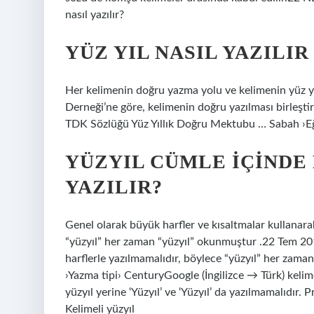
nasıl yazılır?
YÜZ YIL NASIL YAZILIR
Her kelimenin doğru yazma yolu ve kelimenin yüz y
Derneği’ne göre, kelimenin doğru yazılması birleştiri
TDK Sözlüğü Yüz Yıllık Doğru Mektubu … Sabah ›E
YÜZYIL CÜMLE IÇINDE
YAZILIR?
Genel olarak büyük harfler ve kısaltmalar kullanara
“yüzyıl” her zaman “yüzyıl” okunmuştur .22 Tem 201
harflerle yazılmamalıdır, böylece “yüzyıl” her zaman
›Yazma tipi› CenturyGoogle (İngilizce → Türk) kelimes
yüzyıl yerine ‘Yüzyıl’ ve ‘Yüzyıl’ da yazılmamalıdı
Kelimeli yüzyıl