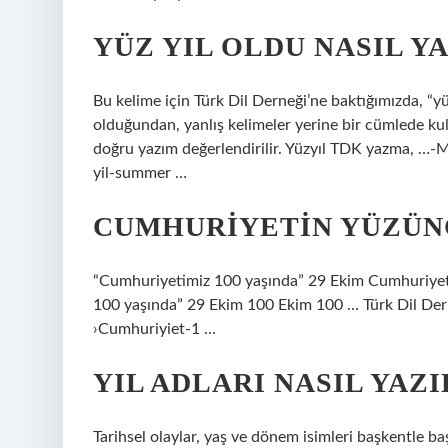
YÜZ YIL OLDU NASIL YA
Bu kelime için Türk Dil Derneği’ne baktığımızda, “yüz
olduğundan, yanlış kelimeler yerine bir cümlede kull
doğru yazım değerlendirilir. Yüzyıl TDK yazma, …-Mil
yil-summer …
CUMHURIYETIN YÜZÜNCÜ
“Cumhuriyetimiz 100 yaşında” 29 Ekim Cumhuriyet
100 yaşında” 29 Ekim 100 Ekim 100 … Türk Dil De
›Cumhuriyiet-1 …
YIL ADLARI NASIL YAZI
Tarihsel olaylar, yaş ve dönem isimleri başkentle başl