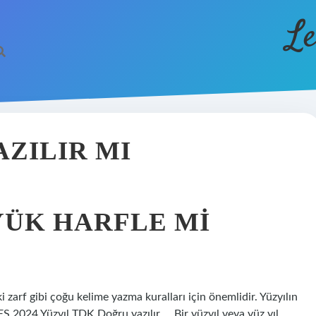
Le
AZILIR MI
YÜK HARFLE MI
arf gibi çoğu kelime yazma kuralları için önemlidir. Yüzyılın
S 2024 Yüzyıl TDK Doğru yazılır … Bir yüzyıl veya yüz yıl