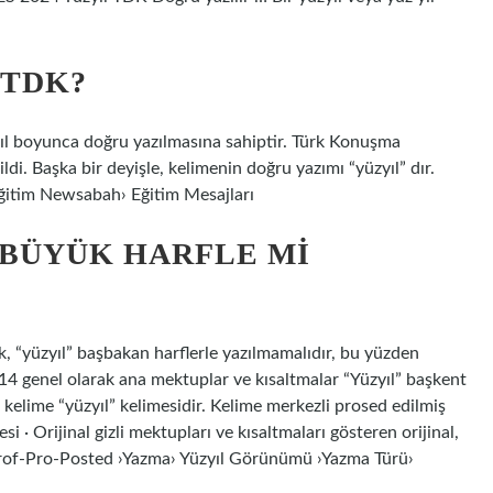
 TDK?
ıl boyunca doğru yazılmasına sahiptir. Türk Konuşma
ldi. Başka bir deyişle, kelimenin doğru yazımı “yüzyıl” dır.
ğitim Newsabah› Eğitim Mesajları
 BÜYÜK HARFLE MI
k, “yüzyıl” başbakan harflerle yazılmamalıdır, bu yüzden
4 genel olarak ana mektuplar ve kısaltmalar “Yüzyıl” başkent
 kelime “yüzyıl” kelimesidir. Kelime merkezli prosed edilmiş
i · Orijinal gizli mektupları ve kısaltmaları gösteren orijinal,
r. Prof-Pro-Posted ›Yazma› Yüzyıl Görünümü ›Yazma Türü›