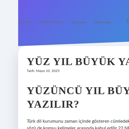
Anasayfa
Gizlilik Politikası
Yasal Uyarı
Hakkımızda
YÜZ YIL BÜYÜK Y
Tarih: Mayıs 10, 2025
YÜZÜNCÜ YIL BÜ
YAZILIR?
Türk dil kurumunu zaman içinde gösteren cümledeki z
sözü de komşu kelimeler arasında kabul edilir.22 NE