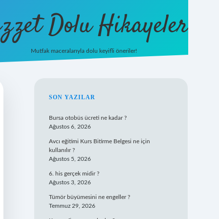
zzet Dolu Hikayeler
Mutfak maceralarıyla dolu keyifli öneriler!
betci giriş
SIDEBAR
SON YAZILAR
Bursa otobüs ücreti ne kadar ?
Ağustos 6, 2026
Avcı eğitimi Kurs Bitirme Belgesi ne için
kullanılır ?
Ağustos 5, 2026
6. his gerçek midir ?
Ağustos 3, 2026
Tümör büyümesini ne engeller ?
Temmuz 29, 2026