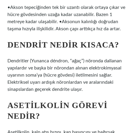
•Akson tepeciğinden tek bir uzantı olarak ortaya çıkar ve
hücre gövdesinden uzağa kadar uzanabilir. Bazen 1
metreye kadar ulaşabilir. •Aksonun kalınlığı doğrudan
taşıma hızıyla ilişkilidir. Akson çapı arttıkça hız da artar.
DENDRIT NEDIR KISACA?
Dendritler (Yunanca déndron, “ağaç”) nöronda dallanan
yapılardır ve başka bir nörondan alınan elektrokimyasal
uyarının soma’ya (hücre gövdesi) iletilmesini sağlar.
Elektriksel uyarı ardışık nöronlardan ve aralarındaki
sinapslardan geçerek dendrite ulaşır.
ASETILKOLIN GÖREVI
NEDIR?
Asetilkolin, kalp atış hızını, kan basıncını ve bağırsak