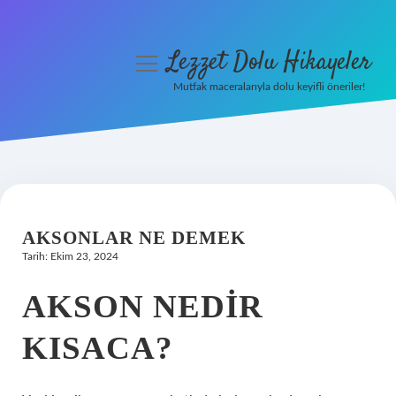
Lezzet Dolu Hikayeler
menüyü
aç
Mutfak maceralarıyla dolu keyifli öneriler!
Anasayfa
Gizlilik Politikası
Yasal Uyarı
AKSONLAR NE DEMEK
Hakkımızda
Tarih: Ekim 23, 2024
AKSON NEDIR
KISACA?