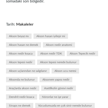
somadaki son bölgedir.
Tarih:
Makaleler
Akson beyaz mı
Akson hasarı iyileşir mi
Akson hasarı ne demek
Akson nedir anatomi
Akson nedir kısaca
Akson nedir TDK
Akson Tepecik nedir
Akson tepesi nedir
Akson tepesi nerede bulunur
Akson uçlarından ne salgılanır
Akson ucu neresi
Aksonda ne bulunur
Aksonem yapısı nedir
Araçlarda akson nedir
Asetilkolin görevi nedir
Dendrit nedir kısaca
Nöronlar ne işe yarar
Sinaps ne demek
Vücudumuzda en çok sinir nerede bulunur