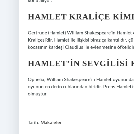
konu alıyor.
HAMLET KRALIÇE KIM
Gertrude (Hamlet) William Shakespeare’in Hamlet
Kraliçesi’dir. Hamlet ile ilişkisi biraz çalkantılıdı
kocasının kardeşi Claudius ile evlenmesine öfkelidir
HAMLET’IN SEVGILISI 
Ophelia, William Shakespeare’in Hamlet oyunundaki
oyunun en derin ruhlarından biridir. Prens Hamlet’
olmuştur.
Tarih:
Makaleler