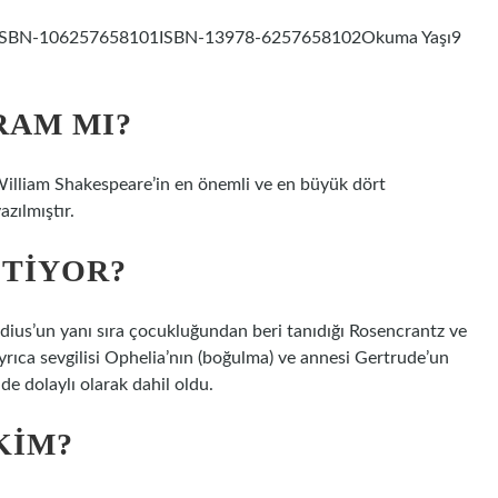
2020)ISBN-106257658101ISBN-13978-6257658102Okuma Yaşı9
RAM MI?
 William Shakespeare’in en önemli ve en büyük dört
azılmıştır.
ITIYOR?
dius’un yanı sıra çocukluğundan beri tanıdığı Rosencrantz ve
yrıca sevgilisi Ophelia’nın (boğulma) ve annesi Gertrude’un
de dolaylı olarak dahil oldu.
KIM?