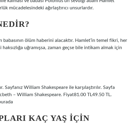
ile kalması ve babası Polonius’un sevdiği adam Hamlet
lük mücadelesindeki ağırlaştırıcı unsurlardır.
NEDIR?
babasının ölüm haberini alacaktır. Hamlet’in temel fikri, her
i haksızlığa uğramışsa, zaman geçse bile intikam almak için
r. Sayfanız William Shakespeare ile karşılaştırılır. Sayfa
Macbeth – William Shakespeare. Fiyat81.00 TL49.50 TL.
burada
LARI KAÇ YAŞ IÇIN