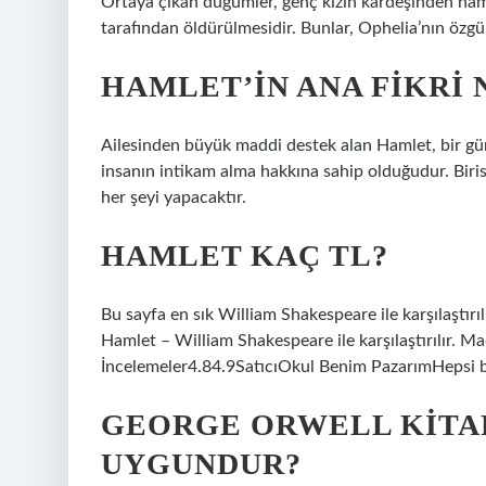
Ortaya çıkan düğümler, genç kızın kardeşinden ham
tarafından öldürülmesidir. Bunlar, Ophelia’nın özgür
HAMLET’IN ANA FIKRI 
Ailesinden büyük maddi destek alan Hamlet, bir gün 
insanın intikam alma hakkına sahip olduğudur. Biris
her şeyi yapacaktır.
HAMLET KAÇ TL?
Bu sayfa en sık William Shakespeare ile karşılaştırılı
Hamlet – William Shakespeare ile karşılaştırılır. 
İncelemeler4.84.9SatıcıOkul Benim PazarımHepsi 
GEORGE ORWELL KITAP
UYGUNDUR?