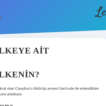
Le
LKEYE AIT
LKENIN?
ral olan Claudius’u öldürüp annesi Gertrude ile evlendikten
ını anlatıyor.