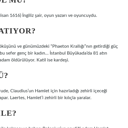
san 1616) İngiliz şair, oyun yazarı ve oyuncuydu.
LATIYOR?
 çöküşünü ve günümüzdeki “Phaeton Krallığı”nın getirdiği güç
 bu sefer genç bir kadın… İstanbul Büyükada’da 81 atın
 adam öldürülüyor. Katil ise kardeşi.
Ü?
trude, Claudius’un Hamlet için hazırladığı zehirli içeceği
r. Laertes, Hamlet’i zehirli bir kılıçla yaralar.
ILE?