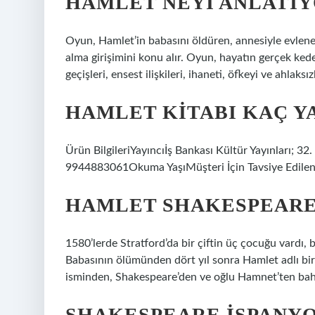
HAMLET NEYI ANLATIY
Oyun, Hamlet’in babasını öldüren, annesiyle evlen
alma girişimini konu alır. Oyun, hayatın gerçek kede
geçişleri, ensest ilişkileri, ihaneti, öfkeyi ve ahlaksız
HAMLET KITABI KAÇ Y
Ürün BilgileriYayıncı‎İş Bankası Kültür Yayınları;
9944883061Okuma Yaşı‎Müşteri İçin Tavsiye Edilen Y
HAMLET SHAKESPEARE
1580’lerde Stratford’da bir çiftin üç çocuğu vardı
Babasının ölümünden dört yıl sonra Hamlet adlı bir
isminden, Shakespeare’den ve oğlu Hamnet’ten ba
SHAKESPEARE İSPANY