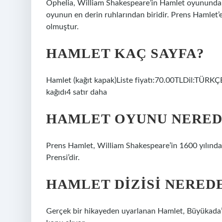
Ophelia, William Shakespeare’in Hamlet oyunundaki
oyunun en derin ruhlarından biridir. Prens Hamlet’
olmuştur.
HAMLET KAÇ SAYFA?
Hamlet (kağıt kapak)Liste fiyatı:70.00TLDil:TÜRKÇE
kağıdı4 satır daha
HAMLET OYUNU NERED
Prens Hamlet, William Shakespeare’in 1600 yılında
Prensi’dir.
HAMLET DIZISI NERED
Gerçek bir hikayeden uyarlanan Hamlet, Büyükada’da