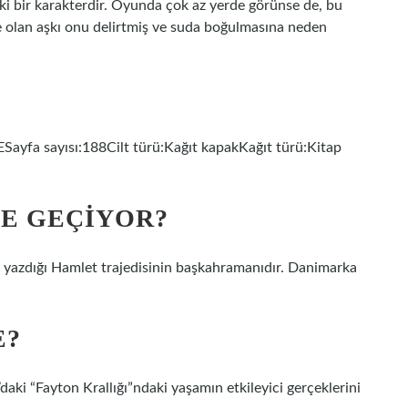
 bir karakterdir. Oyunda çok az yerde görünse de, bu
e olan aşkı onu delirtmiş ve suda boğulmasına neden
Sayfa sayısı:188Cilt türü:Kağıt kapakKağıt türü:Kitap
E GEÇIYOR?
 yazdığı Hamlet trajedisinin başkahramanıdır. Danimarka
E?
ki “Fayton Krallığı”ndaki yaşamın etkileyici gerçeklerini