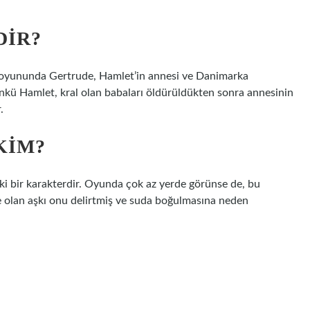
DIR?
 oyununda Gertrude, Hamlet’in annesi ve Danimarka
r, çünkü Hamlet, kral olan babaları öldürüldükten sonra annesinin
.
KIM?
 bir karakterdir. Oyunda çok az yerde görünse de, bu
e olan aşkı onu delirtmiş ve suda boğulmasına neden