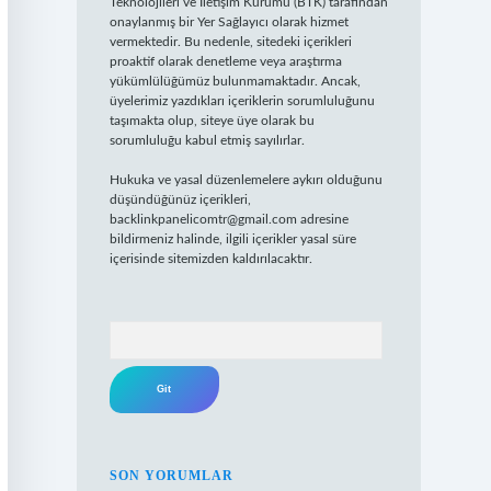
Teknolojileri ve İletişim Kurumu (BTK) tarafından
onaylanmış bir Yer Sağlayıcı olarak hizmet
vermektedir. Bu nedenle, sitedeki içerikleri
proaktif olarak denetleme veya araştırma
yükümlülüğümüz bulunmamaktadır. Ancak,
üyelerimiz yazdıkları içeriklerin sorumluluğunu
taşımakta olup, siteye üye olarak bu
sorumluluğu kabul etmiş sayılırlar.
Hukuka ve yasal düzenlemelere aykırı olduğunu
düşündüğünüz içerikleri,
backlinkpanelicomtr@gmail.com
adresine
bildirmeniz halinde, ilgili içerikler yasal süre
içerisinde sitemizden kaldırılacaktır.
Arama
SON YORUMLAR