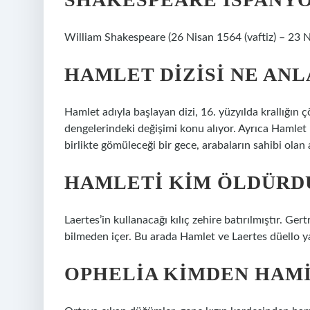
William Shakespeare (26 Nisan 1564 (vaftiz) – 23 Ni
HAMLET DIZISI NE AN
Hamlet adıyla başlayan dizi, 16. yüzyılda krallığın
dengelerindeki değişimi konu alıyor. Ayrıca Hamlet
birlikte gömüleceği bir gece, arabaların sahibi olan
HAMLETI KIM ÖLDÜRD
Laertes’in kullanacağı kılıç zehire batırılmıştır. Ger
bilmeden içer. Bu arada Hamlet ve Laertes düello yapa
OPHELIA KIMDEN HAM