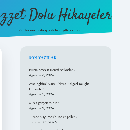
zzet Dolu Hikayeler
Mutfak maceralarıyla dolu keyifli öneriler!
betci giri
SIDEBAR
SON YAZILAR
Bursa otobüs ücreti ne kadar ?
Ağustos 6, 2026
Avcı eğitimi Kurs Bitirme Belgesi ne için
kullanılır ?
Ağustos 5, 2026
6. his gerçek midir ?
Ağustos 3, 2026
Tümör büyümesini ne engeller ?
Temmuz 29, 2026