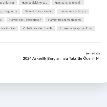
ne anlatıyor
Hamlet dizisi nerede
Hamlet hangi ülkenin
 için uygundur
Hamlet Kraliçe kimdir
Hamlet neyi anlatıyor
mu
Hamlet sonu nasıl bitiyor
Hamlet trajedi mi dram mı
sevgilisi kim
Ophelia kimden hamile
Shakespeare İspanyol mu
Sonraki Yazı
2024 Askerlik Borçlanması Taksitle Ödenir Mi