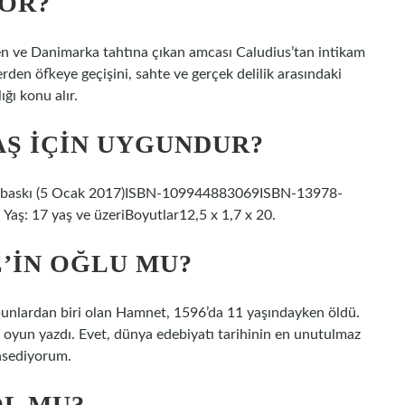
OR?
en ve Danimarka tahtına çıkan amcası Caludius’tan intikam
rden öfkeye geçişini, sahte ve gerçek delilik arasındaki
lığı konu alır.
AŞ IÇIN UYGUNDUR?
 32. baskı (5 Ocak 2017)ISBN-10‎9944883069ISBN-13‎978-
aş: 17 yaş ve üzeriBoyutlar‎12,5 x 1,7 x 20.
’IN OĞLU MU?
, bunlardan biri olan Hamnet, 1596’da 11 yaşındayken öldü.
 oyun yazdı. Evet, dünya edebiyatı tarihinin en unutulmaz
hsediyorum.
OL MU?