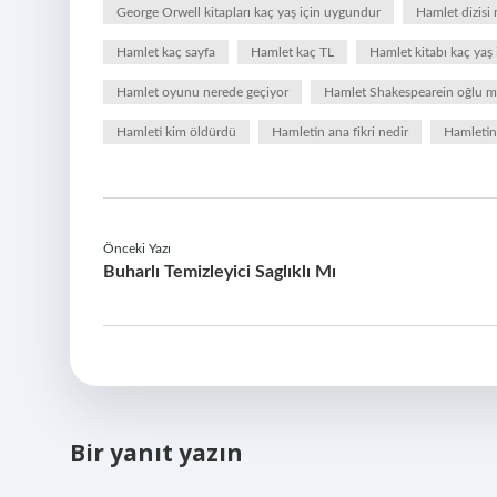
George Orwell kitapları kaç yaş için uygundur
Hamlet dizisi 
Hamlet kaç sayfa
Hamlet kaç TL
Hamlet kitabı kaç yaş
Hamlet oyunu nerede geçiyor
Hamlet Shakespearein oğlu 
Hamleti kim öldürdü
Hamletin ana fikri nedir
Hamletin 
Önceki Yazı
Buharlı Temizleyici Saglıklı Mı
Bir yanıt yazın