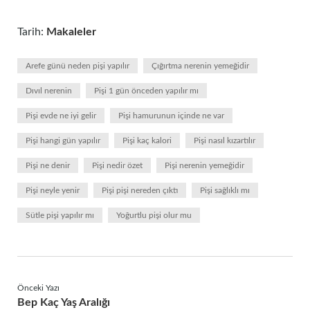
Tarih:
Makaleler
Arefe günü neden pişi yapılır
Çığırtma nerenin yemeğidir
Dıvıl nerenin
Pişi 1 gün önceden yapılır mı
Pişi evde ne iyi gelir
Pişi hamurunun içinde ne var
Pişi hangi gün yapılır
Pişi kaç kalori
Pişi nasıl kızartılır
Pişi ne denir
Pişi nedir özet
Pişi nerenin yemeğidir
Pişi neyle yenir
Pişi pişi nereden çıktı
Pişi sağlıklı mı
Sütle pişi yapılır mı
Yoğurtlu pişi olur mu
Önceki Yazı
Bep Kaç Yaş Aralığı