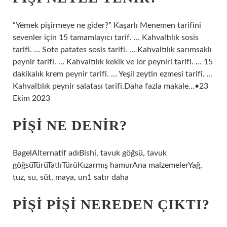
“Yemek pişirmeye ne gider?” Kaşarlı Menemen tarifini
sevenler için 15 tamamlayıcı tarif. … Kahvaltılık sosis
tarifi. … Sote patates sosis tarifi. … Kahvaltılık sarımsaklı
peynir tarifi. … Kahvaltılık kekik ve lor peyniri tarifi. … 15
dakikalık krem ​​peynir tarifi. … Yeşil zeytin ezmesi tarifi. …
Kahvaltılık peynir salatası tarifi.Daha fazla makale…•23
Ekim 2023
PIŞI NE DENIR?
BagelAlternatif adıBishi, tavuk göğsü, tavuk
göğsüTürüTatlıTürüKızarmış hamurAna malzemelerYağ,
tuz, su, süt, maya, un1 satır daha
PIŞI PIŞI NEREDEN ÇIKTI?