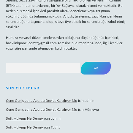
Sitemiz, 5651 Sayılı Kanun gereğince Bilgi Teknolojileri ve İletişim Kurumu
(BTK) tarafından onaylanmış bir Yer Sağlayıcı olarak hizmet vermektedir. Bu
nedenle, sitedeki içerikleri proaktif olarak denetleme veya araştırma
yükümlülüğümüz bulunmamaktadır. Ancak, üyelerimiz yazdıkları içeriklerin
sorumluluğunu taşımakta olup, siteye üye olarak bu sorumluluğu kabul etmiş
sayılırlar.
Hukuka ve yasal düzenlemelere aykırı olduğunu düşündüğünüz içerikleri,
backlinkpanelicomtr@gmail.com
adresine bildirmeniz halinde, ilgili içerikler
yasal süre içerisinde sitemizden kaldırılacaktır.
Arama
SON YORUMLAR
Çene Genişletme Aparatı Devlet Karşılıyor Mu
için
admin
Çene Genişletme Aparatı Devlet Karşılıyor Mu
için
Hümeyra
Soft Makeup Ne Demek
için
admin
Soft Makeup Ne Demek
için
Fatma