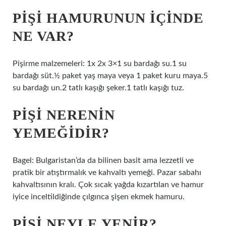
PIŞI HAMURUNUN IÇINDE
NE VAR?
Pişirme malzemeleri: 1x 2x 3×1 su bardağı su.1 su
bardağı süt.½ paket yaş maya veya 1 paket kuru maya.5
su bardağı un.2 tatlı kaşığı şeker.1 tatlı kaşığı tuz.
PIŞI NERENIN
YEMEĞIDIR?
Bagel: Bulgaristan’da da bilinen basit ama lezzetli ve
pratik bir atıştırmalık ve kahvaltı yemeği. Pazar sabahı
kahvaltısının kralı. Çok sıcak yağda kızartılan ve hamur
iyice inceltildiğinde çılgınca şişen ekmek hamuru.
PIŞI NEYLE YENIR?