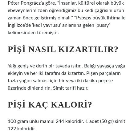
Péter Pongrácz’a göre, “İnsanlar, kültürel olarak büyük
ebeveynlerimizden öğrendiğimiz bu kedi çağrısını uzun
zaman önce geliştirmiş olmalı.” “Pspsps büyük ihtimalle
İngilizce’de ‘kedi yavrusu’ anlamına gelen ‘pussy’
kelimesinden türemiştir.
PIŞI NASIL KIZARTILIR?
Yağı geniş ve derin bir tavada ısıtın. Balığı yavaşça yağa
ekleyin ve her iki tarafını da kızartın. Pişen parçaların
fazla yağını salması için bir veya iki dakika peçete
üzerinde dinlendirin. Simit tarifi hazır.
PIŞI KAÇ KALORI?
100 gram unlu mamul 244 kaloridir. 1 adet (50 gr) simit
122 kaloridir.