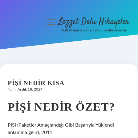
Lezzet Dolu Hikayeler
menüyü
aç
Mutfak maceralarıyla dolu keyifli öneriler!
Anasayfa
Gizlilik Politikası
Yasal Uyarı
PIŞI NEDIR KISA
Hakkımızda
Tarih: Aralık 18, 2024
PIŞI NEDIR ÖZET?
PiSi (Paketler Amaçlandığı Gibi Başarıyla Yüklendi
anlamına gelir), 2011.